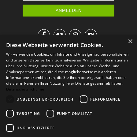




×
Diese Webseite verwendet Cookies.
IM KATALOG BLÄTTERN
Wir verwenden Cookies, um Inhalte und Anzeigen zu personalisieren
und unseren Datenverkehr zu analysieren. Wir geben Informationen
über Ihre Nutzung unserer Website auch an unsere Werbe- und
Analysepartner weiter, die diese möglicherweise mit anderen
Informationen kombinieren, die Sie ihnen bereitgestellt haben oder
die sie im Rahmen Ihrer Nutzung ihrer Dienste gesammelt haben.
Datenschutzrichtlinie
UNBEDINGT ERFORDERLICH
PERFORMANCE
TARGETING
FUNKTIONALITÄT
Versand
Zahlarten
Retoure
FAQ
AGB
Datenschutz
UNKLASSIFIZIERTE
Widerrufsformular
Impressum