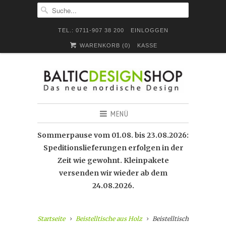
TEL.: 0711-907 38 200
EINLOGGEN
WARENKORB (
0
)
KASSE
MENÜ
Sommerpause vom 01.08. bis 23.08.2026:
Speditionslieferungen erfolgen in der
Zeit wie gewohnt. Kleinpakete
versenden wir wieder ab dem
24.08.2026.
Startseite
Beistelltische aus Holz
Beistelltisch