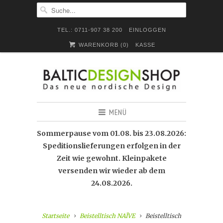
TEL.: 0711-907 38 200
EINLOGGEN
WARENKORB (
0
)
KASSE
MENÜ
Sommerpause vom 01.08. bis 23.08.2026:
Speditionslieferungen erfolgen in der
Zeit wie gewohnt. Kleinpakete
versenden wir wieder ab dem
24.08.2026.
Startseite
Beistelltisch NAÏVE
Beistelltisch