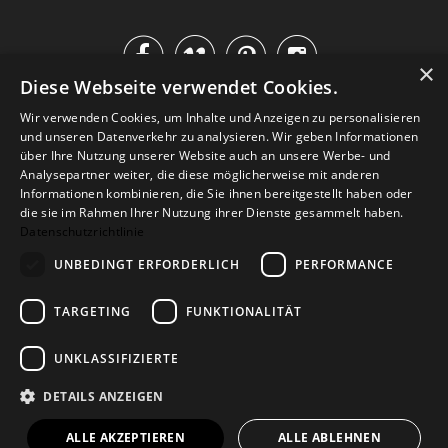




×
Diese Webseite verwendet Cookies.
IM KATALOG BLÄTTERN
Wir verwenden Cookies, um Inhalte und Anzeigen zu personalisieren
und unseren Datenverkehr zu analysieren. Wir geben Informationen
über Ihre Nutzung unserer Website auch an unsere Werbe- und
Analysepartner weiter, die diese möglicherweise mit anderen
Informationen kombinieren, die Sie ihnen bereitgestellt haben oder
die sie im Rahmen Ihrer Nutzung ihrer Dienste gesammelt haben.
Datenschutzrichtlinie
UNBEDINGT ERFORDERLICH
PERFORMANCE
TARGETING
FUNKTIONALITÄT
Versand
Zahlarten
Retoure
FAQ
AGB
Datenschutz
UNKLASSIFIZIERTE
Widerrufsformular
Impressum
DETAILS ANZEIGEN
© 2026
Baltic Design Shop
. Baltic Design Shop
ALLE AKZEPTIEREN
ALLE ABLEHNEN