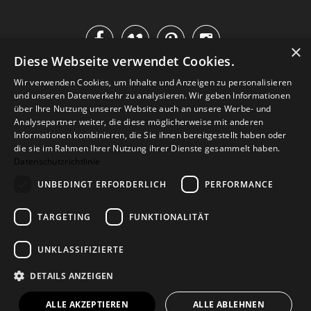




×
Diese Webseite verwendet Cookies.
IM KATALOG BLÄTTERN
Wir verwenden Cookies, um Inhalte und Anzeigen zu personalisieren
und unseren Datenverkehr zu analysieren. Wir geben Informationen
über Ihre Nutzung unserer Website auch an unsere Werbe- und
Analysepartner weiter, die diese möglicherweise mit anderen
Informationen kombinieren, die Sie ihnen bereitgestellt haben oder
die sie im Rahmen Ihrer Nutzung ihrer Dienste gesammelt haben.
Datenschutzrichtlinie
UNBEDINGT ERFORDERLICH
PERFORMANCE
TARGETING
FUNKTIONALITÄT
Versand
Zahlarten
Retoure
FAQ
AGB
Datenschutz
UNKLASSIFIZIERTE
Widerrufsformular
Impressum
DETAILS ANZEIGEN
© 2026
Baltic Design Shop
. Baltic Design Shop
ALLE AKZEPTIEREN
ALLE ABLEHNEN