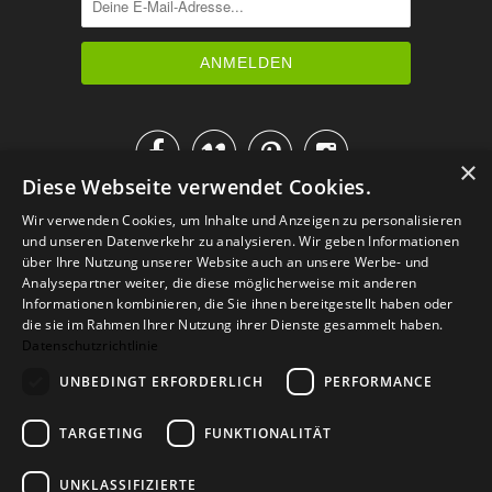




×
Diese Webseite verwendet Cookies.
IM KATALOG BLÄTTERN
Wir verwenden Cookies, um Inhalte und Anzeigen zu personalisieren
und unseren Datenverkehr zu analysieren. Wir geben Informationen
über Ihre Nutzung unserer Website auch an unsere Werbe- und
Analysepartner weiter, die diese möglicherweise mit anderen
Informationen kombinieren, die Sie ihnen bereitgestellt haben oder
die sie im Rahmen Ihrer Nutzung ihrer Dienste gesammelt haben.
Datenschutzrichtlinie
UNBEDINGT ERFORDERLICH
PERFORMANCE
TARGETING
FUNKTIONALITÄT
Versand
Zahlarten
Retoure
FAQ
AGB
Datenschutz
UNKLASSIFIZIERTE