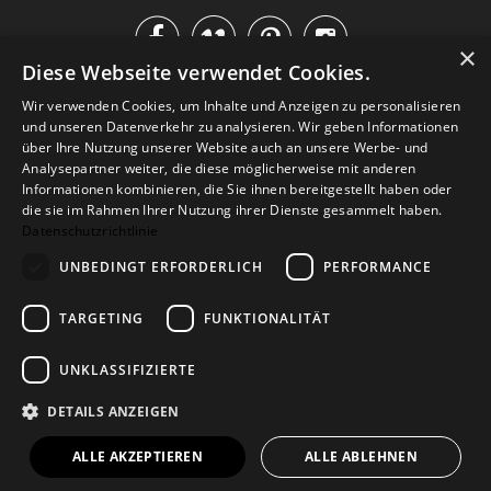




×
Diese Webseite verwendet Cookies.
IM KATALOG BLÄTTERN
Wir verwenden Cookies, um Inhalte und Anzeigen zu personalisieren
und unseren Datenverkehr zu analysieren. Wir geben Informationen
über Ihre Nutzung unserer Website auch an unsere Werbe- und
Analysepartner weiter, die diese möglicherweise mit anderen
Informationen kombinieren, die Sie ihnen bereitgestellt haben oder
die sie im Rahmen Ihrer Nutzung ihrer Dienste gesammelt haben.
Datenschutzrichtlinie
UNBEDINGT ERFORDERLICH
PERFORMANCE
TARGETING
FUNKTIONALITÄT
Versand
Zahlarten
Retoure
FAQ
AGB
Datenschutz
UNKLASSIFIZIERTE
Widerrufsformular
Impressum
DETAILS ANZEIGEN
© 2026
Baltic Design Shop
. Baltic Design Shop
ALLE AKZEPTIEREN
ALLE ABLEHNEN