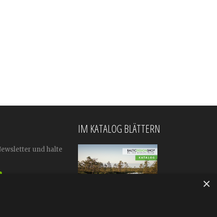
IM KATALOG BLÄTTERN
Newsletter und halte
×