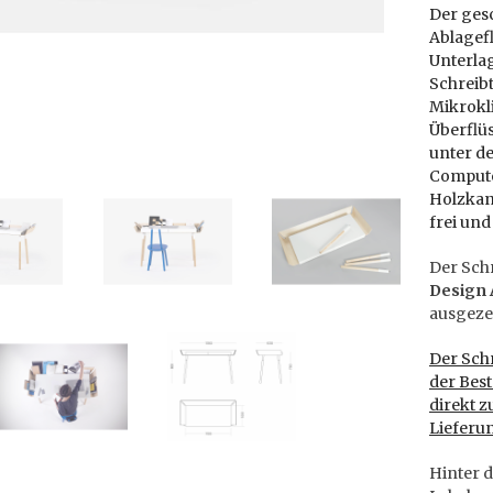
Der ges
Ablagefl
Unterla
Schreibt
Mikrokli
Überflü
unter de
Compute
Holzkant
frei und
Der Sch
Design
ausgeze
Der Schr
der Best
direkt z
Lieferu
Hinter 