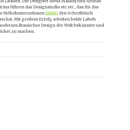
us Litauen. Die Designer Inesa Malafej und Arunas
cius führen das Designstudio etc.etc., das für das
che Möbelunternehmen
EMKO
den Schreibtisch
n hat. Mit großem Erfolg arbeiten beide Labels
modernes litauisches Design der Welt bekannter und
icher zu machen.