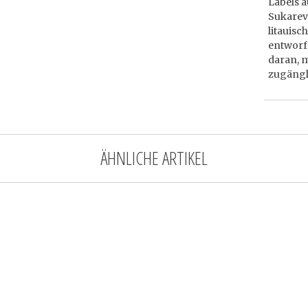
Labels a
Sukarevi
litauis
entworfe
daran, 
zugängl
ÄHNLICHE ARTIKEL