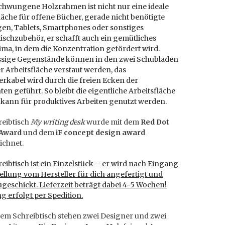
chwungene Holzrahmen ist nicht nur eine ideale
äche für offene Bücher, gerade nicht benötigte
gen, Tablets, Smartphones oder sonstiges
ischzubehör, er schafft auch ein gemütliches
ma, in dem die Konzentration gefördert wird.
ssige Gegenstände können in den zwei Schubladen
r Arbeitsfläche verstaut werden, das
rkabel wird durch die freien Ecken der
en geführt. So bleibt die eigentliche Arbeitsfläche
 kann für produktives Arbeiten genutzt werden.
reibtisch
My writing desk
wurde mit dem
Red Dot
 Award
und dem
iF concept design award
ichnet.
eibtisch ist ein Einzelstück – er wird nach Eingang
ellung vom Hersteller für dich angefertigt und
ugeschickt. Lieferzeit beträgt dabei 4-5 Wochen!
ng erfolgt
per Spedition.
dem Schreibtisch stehen zwei Designer und zwei