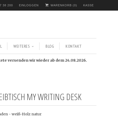
7 38 200
EINLOGGEN
WARENKORB (
0
)
KASSE
L
WEITERES
BLOG
KONTAKT
kete versenden wir wieder ab dem 24.08.2026.
EIBTISCH MY WRITING DESK
aden - weiß-Holz natur