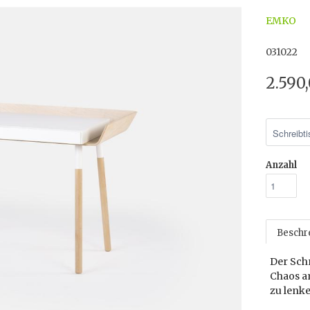
EMKO
031022
2.590
Anzahl
Beschr
Der Sch
Chaos am
zu lenk