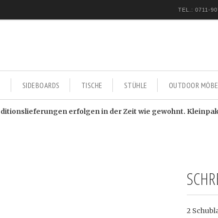
TEL.: 0711-90
E
SIDEBOARDS
TISCHE
STÜHLE
OUTDOOR MÖBE
itionslieferungen erfolgen in der Zeit wie gewohnt. Kleinpa
SCHR
2 Schubl