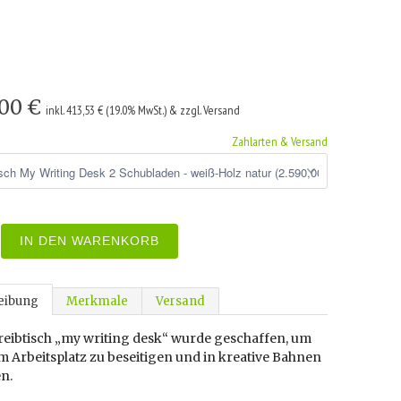
,00 €
inkl. 413,53 € (19.0% MwSt.) & zzgl. Versand
Zahlarten & Versand
IN DEN WARENKORB
eibung
Merkmale
Versand
reibtisch „my writing desk“ wurde geschaffen, um
 Arbeitsplatz zu beseitigen und in kreative Bahnen
en.