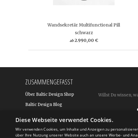
Wandsekretär Multifunctional Pill
schwarz
2.990,00 €
ab
ZUSAMMENGEFASST
Über Baltic Design Shop
Willst Du wissen, w
Baltic Design Blog
Bekannt aus
Diese Webseite verwendet Cookies.
Presse
Wir verwenden Cookies, um Inhalte und Anzeigen zu personalisiere
über Ihre Nutzung unserer Website auch an unsere Werbe- und Anal
Für BtoB: Design Geschenke