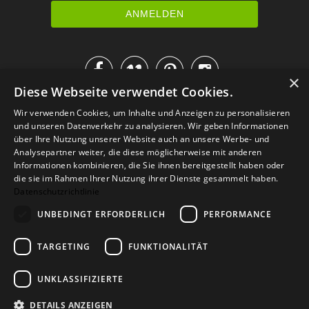




×
Diese Webseite verwendet Cookies.
IM KATALOG BLÄTTERN
Wir verwenden Cookies, um Inhalte und Anzeigen zu personalisieren
und unseren Datenverkehr zu analysieren. Wir geben Informationen
über Ihre Nutzung unserer Website auch an unsere Werbe- und
Analysepartner weiter, die diese möglicherweise mit anderen
Informationen kombinieren, die Sie ihnen bereitgestellt haben oder
die sie im Rahmen Ihrer Nutzung ihrer Dienste gesammelt haben.
Datenschutzrichtlinie
UNBEDINGT ERFORDERLICH
PERFORMANCE
TARGETING
FUNKTIONALITÄT
Versand
Zahlarten
Retoure
FAQ
AGB
Datenschutz
UNKLASSIFIZIERTE
Widerrufsformular
Impressum
DETAILS ANZEIGEN