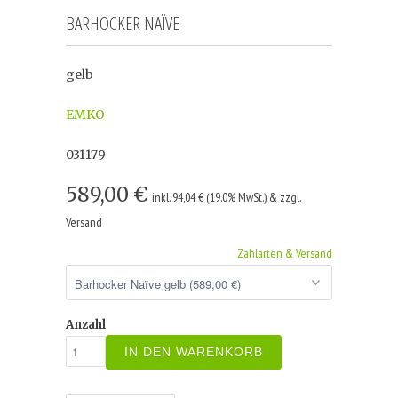
BARHOCKER NAÏVE
gelb
EMKO
031179
589,00 €
inkl. 94,04 € (19.0% MwSt.) & zzgl.
Versand
Zahlarten & Versand
Anzahl
IN DEN WARENKORB