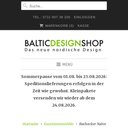
TEL.: 0711-907 38 200
EINLOGGEN
WARENKORB (
0
)
KASSE
MENÜ
Sommerpause vom 01.08. bis 23.08.2026:
Speditionslieferungen erfolgen in der
Zeit wie gewohnt. Kleinpakete
versenden wir wieder ab dem
24.08.2026.
Startseite
Esszimmerstühle
Barhocker Naïve