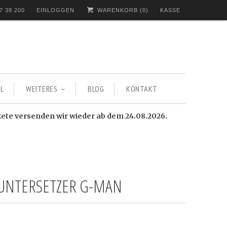
7 38 200
EINLOGGEN
WARENKORB (
0
)
KASSE
L
WEITERES
BLOG
KONTAKT
kete versenden wir wieder ab dem 24.08.2026.
UNTERSETZER G-MAN