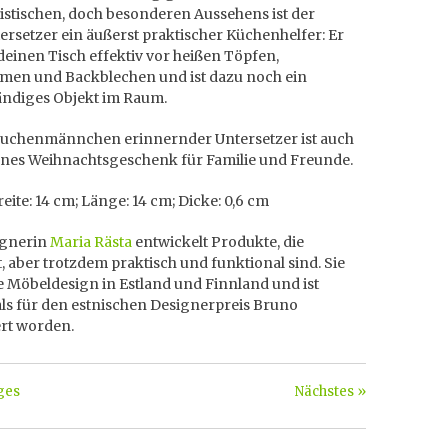
istischen, doch besonderen Aussehens ist der
rsetzer ein äußerst praktischer Küchenhelfer: Er
deinen Tisch effektiv vor heißen Töpfen,
men und Backblechen und ist dazu noch ein
ändiges Objekt im Raum.
uchenmännchen erinnernder Untersetzer ist auch
önes Weihnachtsgeschenk für Familie und Freunde.
eite: 14 cm; Länge: 14 cm; Dicke: 0,6 cm
ignerin
Maria Rästa
entwickelt Produkte, die
t, aber trotzdem praktisch und funktional sind. Sie
e Möbeldesign in Estland und Finnland und ist
s für den estnischen Designerpreis Bruno
rt worden.
ges
Nächstes »