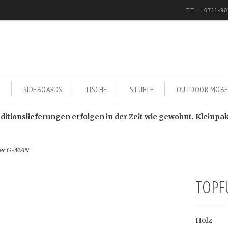
TEL.: 0711-90
E
SIDEBOARDS
TISCHE
STÜHLE
OUTDOOR MÖBE
itionslieferungen erfolgen in der Zeit wie gewohnt. Kleinpa
zer G-MAN
TOPF
Holz