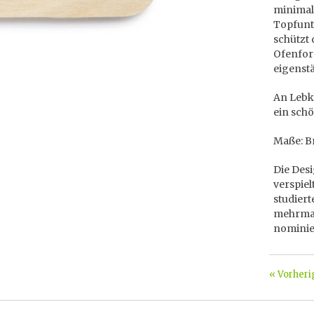
minimal
Topfunte
schützt 
Ofenfor
eigenst
An Lebk
ein sch
Maße: Br
Die Des
verspiel
studiert
mehrmal
nominie
« Vorheri