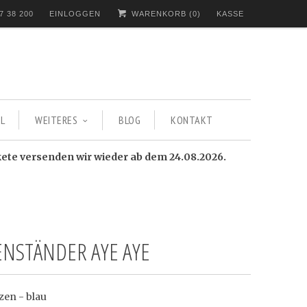
7 38 200
EINLOGGEN
WARENKORB (
0
)
KASSE
L
WEITERES
BLOG
KONTAKT
kete versenden wir wieder ab dem 24.08.2026.
ENSTÄNDER AYE AYE
zen - blau