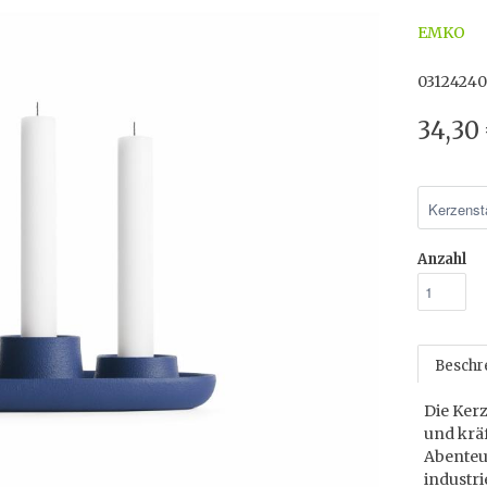
EMKO
03124240
34,30
Anzahl
Beschr
Die Kerz
und kräf
Abenteu
industri