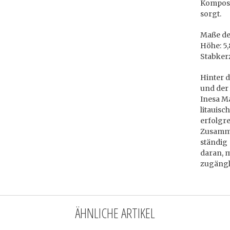
Komposit
sorgt.
Maße des
Höhe: 5,
Stabker
Hinter d
und der 
Inesa M
litauis
erfolgr
Zusamme
ständig 
daran, 
zugängl
ÄHNLICHE ARTIKEL