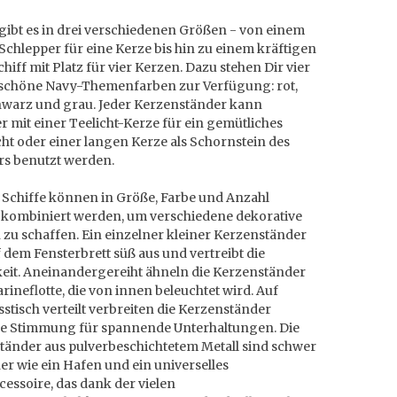
gibt es in drei verschiedenen Größen - von einem
Schlepper für eine Kerze bis hin zu einem kräftigen
iff mit Platz für vier Kerzen. Dazu stehen Dir vier
chöne Navy-Themenfarben zur Verfügung: rot,
chwarz und grau. Jeder Kerzenständer kann
 mit einer Teelicht-Kerze für ein gemütliches
ht oder einer langen Kerze als Schornstein des
s benutzt werden.
 Schiffe können in Größe, Farbe und Anzahl
g kombiniert werden, um verschiedene dekorative
zu schaffen. Ein einzelner kleiner Kerzenständer
f dem Fensterbrett süß aus und vertreibt die
eit. Aneinandergereiht ähneln die Kerzenständer
rineflotte, die von innen beleuchtet wird. Auf
stisch verteilt verbreiten die Kerzenständer
e Stimmung für spannende Unterhaltungen. Die
tänder aus pulverbeschichtetem Metall sind schwer
er wie ein Hafen und ein universelles
essoire, das dank der vielen