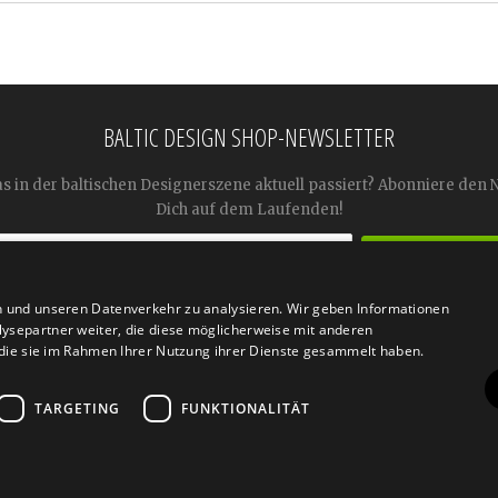
BALTIC DESIGN SHOP-NEWSLETTER
as in der baltischen Designerszene aktuell passiert? Abonniere den 
Dich auf dem Laufenden!
n und unseren Datenverkehr zu analysieren. Wir geben Informationen




ysepartner weiter, die diese möglicherweise mit anderen
r die sie im Rahmen Ihrer Nutzung ihrer Dienste gesammelt haben.
TARGETING
FUNKTIONALITÄT
n
Retoure
FAQ
AGB
Datenschutz
Widerrufsfor
© 2026
Baltic Design Shop
. Baltic Design Shop