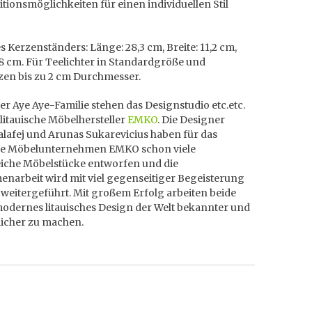
ionsmöglichkeiten für einen individuellen Stil
 Kerzenständers: Länge: 28,3 cm, Breite: 11,2 cm,
8 cm. Für Teelichter in Standardgröße und
zen bis zu 2 cm Durchmesser.
er Aye Aye-Familie stehen das Designstudio etc.etc.
litauische Möbelhersteller
EMKO
. Die Designer
alafej und Arunas Sukarevicius haben für das
che Möbelunternehmen EMKO schon viele
eiche Möbelstücke entworfen und die
narbeit wird mit viel gegenseitiger Begeisterung
weitergeführt. Mit großem Erfolg arbeiten beide
modernes litauisches Design der Welt bekannter und
icher zu machen.