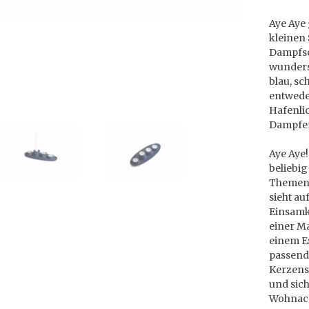
Aye Aye 
kleinen 
Dampfsch
wunders
blau, s
entweder
Hafenlic
Dampfer
Aye Aye!
beliebi
Themen 
sieht au
Einsamk
einer Ma
einem Es
passend
Kerzens
und sich
Wohnacc