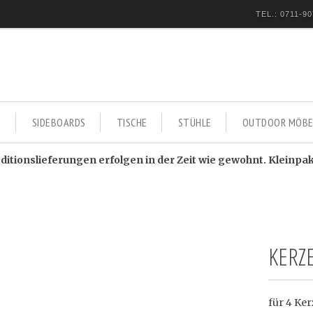
TEL.: 0711-90
E
SIDEBOARDS
TISCHE
STÜHLE
OUTDOOR MÖBE
itionslieferungen erfolgen in der Zeit wie gewohnt. Kleinpa
KERZ
für 4 Ker