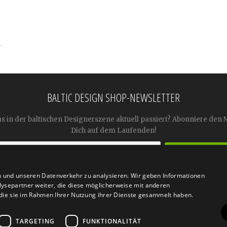
BALTIC DESIGN SHOP-NEWSLETTER
as in der baltischen Designerszene aktuell passiert? Abonniere den 
Dich auf dem Laufenden!
n und unseren Datenverkehr zu analysieren. Wir geben Informationen




ysepartner weiter, die diese möglicherweise mit anderen
r die sie im Rahmen Ihrer Nutzung ihrer Dienste gesammelt haben.
TARGETING
FUNKTIONALITÄT