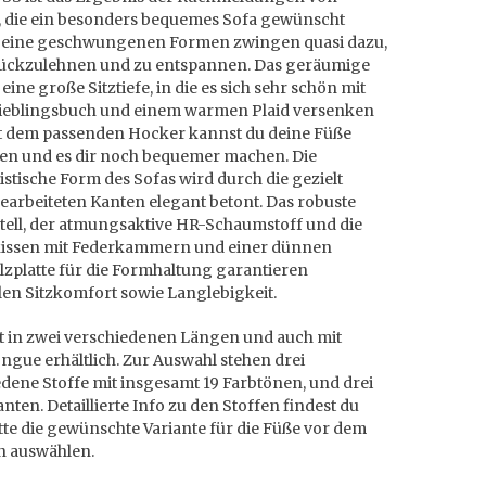
 die ein besonders bequemes Sofa gewünscht
Seine geschwungenen Formen zwingen quasi dazu,
rückzulehnen und zu entspannen. Das geräumige
 eine große Sitztiefe, in die es sich sehr schön mit
ieblingsbuch und einem warmen Plaid versenken
Mit dem passenden Hocker kannst du deine Füße
en und es dir noch bequemer machen. Die
stische Form des Sofas wird durch die gezielt
earbeiteten Kanten elegant betont. Das robuste
tell, der atmungsaktive HR-Schaumstoff und die
kissen mit Federkammern und einer dünnen
lzplatte für die Formhaltung garantieren
en Sitzkomfort sowie Langlebigkeit.
t in zwei verschiedenen Längen und auch mit
ngue erhältlich. Zur Auswahl stehen drei
dene Stoffe mit insgesamt 19 Farbtönen, und drei
nten. Detaillierte Info zu den Stoffen findest du
itte die gewünschte Variante für die Füße vor dem
n auswählen.