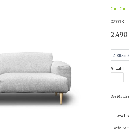
Oot-Oot
023318
2.490
Anzahl
Die Mindes
Beschr
Sofa MO