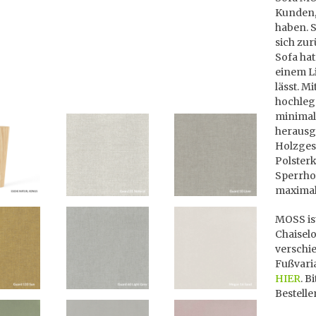
Kunden,
haben. 
sich zu
Sofa hat
einem L
lässt. 
hochleg
minimali
herausg
Holzges
Polster
Sperrho
maximal
MOSS is
Chaiselo
verschie
Fußvaria
HIER
. B
Bestelle