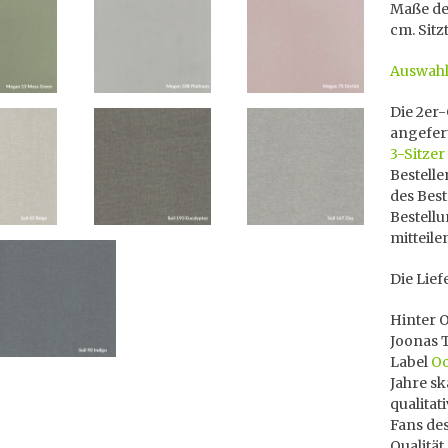
Maße des
cm. Sitz
Auswahl
Die 2er-
angefert
3-Sitzer
Bestell
des Best
Bestellu
mitteile
Die Lief
Hinter 
Joonas T
Label
Oo
Jahre s
qualitat
Fans des
Qualität