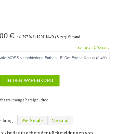
,00 €
inkl. 397,56 € (19.0% MwSt.) & zzgl. Versand
Zahlarten & Versand
IN DEN WARENKORB
tbestellmenge beträgt
Stück
eibung
Merkmale
Versand
SS ist das Ergebnis der Rückmeldungen von