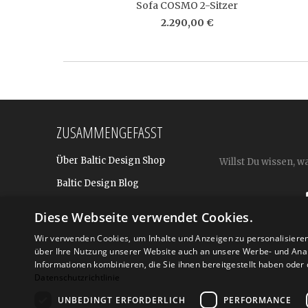
Sofa COSMO 2-Sitzer
2.290,00 €
ZUSAMMENGEFASST
Über Baltic Design Shop
Willst Du wissen, w
Baltic Design Blog
Bekannt aus
Diese Webseite verwendet Cookies.
Presse
Wir verwenden Cookies, um Inhalte und Anzeigen zu personalisiere
über Ihre Nutzung unserer Website auch an unsere Werbe- und Anal
Für BtoB: Design Geschenke
Shop
Informationen kombinieren, die Sie ihnen bereitgestellt haben ode
Datenschutzrichtlinie
UNBEDINGT ERFORDERLICH
PERFORMANCE