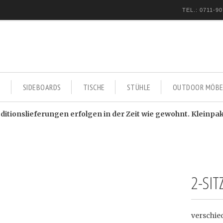
TEL.: 0711-90
E
SIDEBOARDS
TISCHE
STÜHLE
OUTDOOR MÖBE
itionslieferungen erfolgen in der Zeit wie gewohnt. Kleinpa
2-SI
verschie