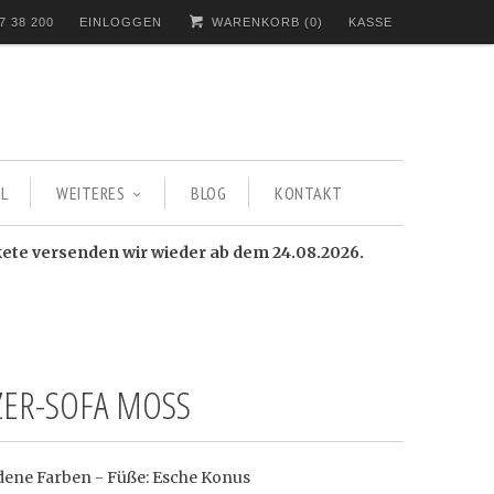
7 38 200
EINLOGGEN
WARENKORB (
0
)
KASSE
L
WEITERES
BLOG
KONTAKT
kete versenden wir wieder ab dem 24.08.2026.
TZER-SOFA MOSS
dene Farben - Füße: Esche Konus