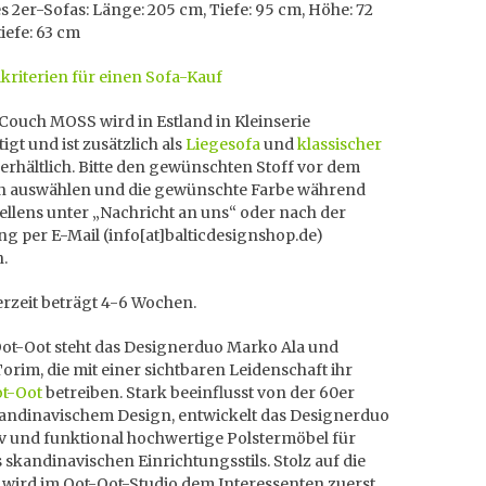
 2er-Sofas: Länge: 205 cm, Tiefe: 95 cm, Höhe: 72
tiefe: 63 cm
kriterien für einen Sofa-Kauf
Couch MOSS wird in Estland in Kleinserie
igt und ist zusätzlich als
Liegesofa
und
klassischer
erhältlich. Bitte den gewünschten Stoff vor dem
en auswählen und die gewünschte Farbe während
ellens unter „Nachricht an uns“ oder nach der
ng per E-Mail (info[at]balticdesignshop.de)
n.
erzeit beträgt 4-6 Wochen.
Oot-Oot steht das Designerduo Marko Ala und
orim, die mit einer sichtbaren Leidenschaft ihr
t-Oot
betreiben. Stark beeinflusst von der 60er
kandinavischem Design, entwickelt das Designerduo
iv und funktional hochwertige Polstermöbel für
 skandinavischen Einrichtungsstils. Stolz auf die
, wird im Oot-Oot-Studio dem Interessenten zuerst