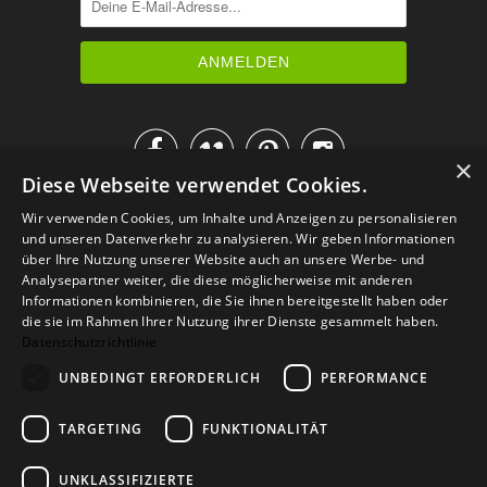




×
Diese Webseite verwendet Cookies.
IM KATALOG BLÄTTERN
Wir verwenden Cookies, um Inhalte und Anzeigen zu personalisieren
und unseren Datenverkehr zu analysieren. Wir geben Informationen
über Ihre Nutzung unserer Website auch an unsere Werbe- und
Analysepartner weiter, die diese möglicherweise mit anderen
Informationen kombinieren, die Sie ihnen bereitgestellt haben oder
die sie im Rahmen Ihrer Nutzung ihrer Dienste gesammelt haben.
Datenschutzrichtlinie
UNBEDINGT ERFORDERLICH
PERFORMANCE
TARGETING
FUNKTIONALITÄT
Versand
Zahlarten
Retoure
FAQ
AGB
Datenschutz
UNKLASSIFIZIERTE