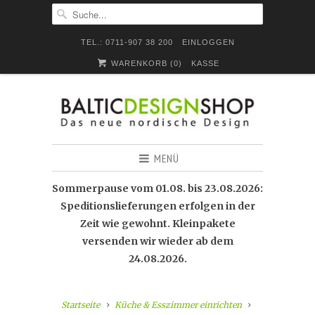
TEL.: 0711-907 38 200
EINLOGGEN
WARENKORB (
0
)
KASSE
MENÜ
Sommerpause vom 01.08. bis 23.08.2026:
Speditionslieferungen erfolgen in der
Zeit wie gewohnt. Kleinpakete
versenden wir wieder ab dem
24.08.2026.
Startseite
Küche & Esszimmer einrichten