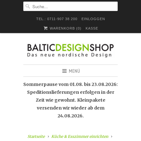
TEL.: 0711-907 38 200
EINLOGGEN
WARENKORB (
0
)
KASSE
MENÜ
Sommerpause vom 01.08. bis 23.08.2026:
Speditionslieferungen erfolgen in der
Zeit wie gewohnt. Kleinpakete
versenden wir wieder ab dem
24.08.2026.
Startseite
Küche & Esszimmer einrichten