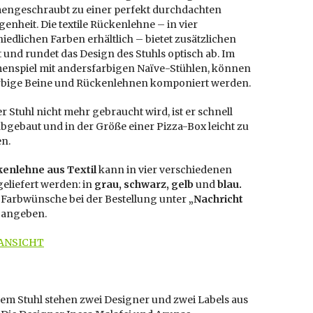
ngeschraubt zu einer perfekt durchdachten
genheit. Die textile Rückenlehne – in vier
iedlichen Farben erhältlich – bietet zusätzlichen
und rundet das Design des Stuhls optisch ab. Im
nspiel mit andersfarbigen Naïve-Stühlen, können
bige Beine und Rückenlehnen komponiert werden.
 Stuhl nicht mehr gebraucht wird, ist er schnell
bgebaut und in der Größe einer Pizza-Box leicht zu
en.
enlehne aus Textil
kann in vier verschiedenen
eliefert werden: in
grau, schwarz, gelb
und
blau.
e Farbwünsche bei der Bestellung unter
„Nachricht
“
angeben.
ANSICHT
em Stuhl stehen zwei Designer und zwei Labels aus