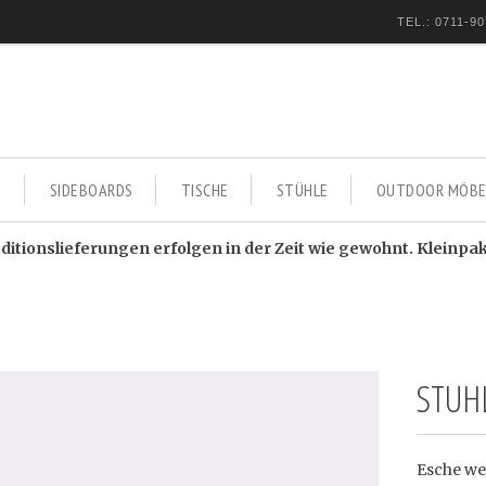
TEL.: 0711-90
E
SIDEBOARDS
TISCHE
STÜHLE
OUTDOOR MÖBE
itionslieferungen erfolgen in der Zeit wie gewohnt. Kleinpa
STUH
Esche we