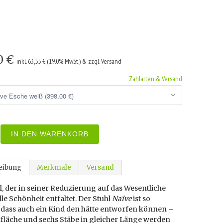
0 €
inkl. 63,55 € (19.0% MwSt.) & zzgl. Versand
Zahlarten & Versand
IN DEN WARENKORB
eibung
Merkmale
Versand
l, der in seiner Reduzierung auf das Wesentliche
lle Schönheit entfaltet. Der Stuhl
Naïve
ist so
, dass auch ein Kind den hätte entworfen können –
zfläche und sechs Stäbe in gleicher Länge werden