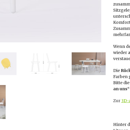
zusamme
Sitzgele
untersch
Komfort 
Zusamme
mehrfar
Wenn der
wieder a
verstau
Die
Rück
Farben g
Bitte di
an uns
Zur
3D-
Hinter d