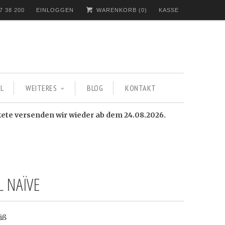
7 38 200
EINLOGGEN
WARENKORB (
0
)
KASSE
L
WEITERES
BLOG
KONTAKT
kete versenden wir wieder ab dem 24.08.2026.
L NAÏVE
iß