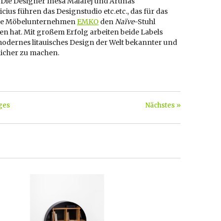
 Die Designer Inesa Malafej und Arunas
cius führen das Designstudio etc.etc., das für das
che Möbelunternehmen
EMKO
den
Naïve
-Stuhl
n hat. Mit großem Erfolg arbeiten beide Labels
modernes litauisches Design der Welt bekannter und
icher zu machen.
ges
Nächstes »