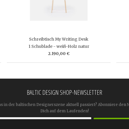
Schreibtisch My Writing Desk
1 Schublade - weiß-Holz natur
2.190,00 €
BALTIC DESIGN SHOP-NEWSLETTER
as in der baltischen Designerszene aktuell passiert? Abonniere den 
Dich auf dem Laufenden!