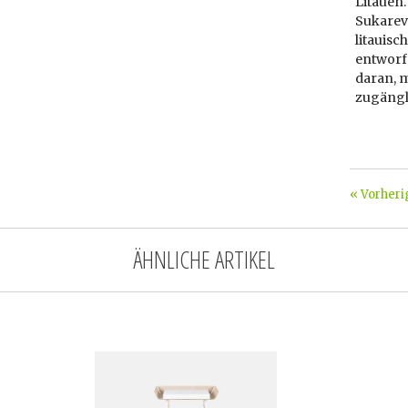
Litauen.
Sukarevi
litauis
entworfe
daran, 
zugängl
« Vorheri
ÄHNLICHE ARTIKEL