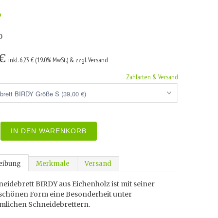
o
0
 €
inkl. 6,23 € (19.0% MwSt.) & zzgl. Versand
Zahlarten & Versand
IN DEN WARENKORB
eibung
Merkmale
Versand
eidebrett BIRDY aus Eichenholz ist mit seiner
chönen Form eine Besonderheit unter
lichen Schneidebrettern.