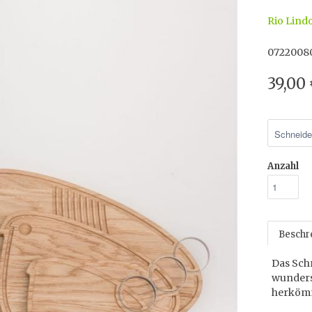
Rio Lind
0722008
39,00
Anzahl
Beschr
Das Schn
wunders
herkömm