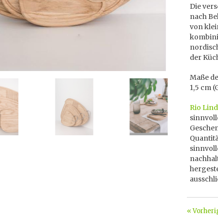
Die ver
nach Be
von kle
kombinie
nordisc
der Küc
Maße des
1,5 cm (G
Rio Lin
sinnvol
Geschenk
Quantitä
sinnvol
nachhal
hergeste
ausschli
« Vorheri