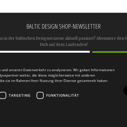
BALTIC DESIGN SHOP-NEWSLETTER
as in der baltischen Designerszene aktuell passiert? Abonniere den 
Dich auf dem Laufenden!
n und unseren Datenverkehr zu analysieren. Wir geben Informationen




ysepartner weiter, die diese möglicherweise mit anderen
r die sie im Rahmen Ihrer Nutzung ihrer Dienste gesammelt haben.
TARGETING
FUNKTIONALITÄT
n
Retoure
FAQ
AGB
Datenschutz
Widerrufsfor
© 2026
Baltic Design Shop
. Baltic Design Shop