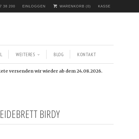
7 38 200
EINLOGGEN
WARENKORB (
0
)
KASSE
L
WEITERES
BLOG
KONTAKT
kete versenden wir wieder ab dem 24.08.2026.
EIDEBRETT BIRDY