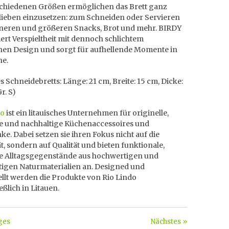
schiedenen Größen ermöglichen das Brett ganz
lieben einzusetzen: zum Schneiden oder Servieren
ineren und größeren Snacks, Brot und mehr. BIRDY
rt Verspieltheit mit dennoch schlichtem
hen Design und sorgt für aufhellende Momente in
he.
 Schneidebretts: Länge: 21 cm, Breite: 15 cm, Dicke:
r. S)
do
ist ein litauisches Unternehmen für originelle,
le und nachhaltige Küchenaccessoires und
e. Dabei setzen sie ihren Fokus nicht auf die
t, sondern auf Qualität und bieten funktionale,
le Alltagsgegenstände aus hochwertigen und
tigen Naturmaterialien an. Designed und
llt werden die Produkte von Rio Lindo
eßlich in Litauen.
ges
Nächstes »