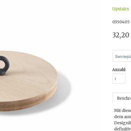
Upstairs
0350405
32,20
Anzahl
Beschr
Mit dies
dem ausg
Designl
definiti