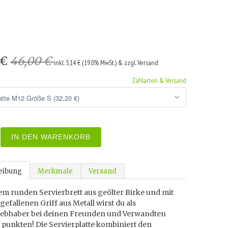
 €
46,00 €
inkl. 5,14 € (19.0% MwSt.) & zzgl. Versand
Zahlarten & Versand
IN DEN WARENKORB
eibung
Merkmale
Versand
em runden Servierbrett aus geölter Birke und mit
efallenen Griff aus Metall wirst du als
iebhaber bei deinen Freunden und Verwandten
v punkten! Die Servierplatte kombiniert den