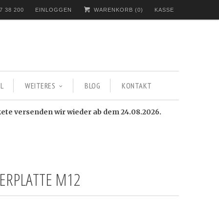
7 38 200
EINLOGGEN
WARENKORB (
0
)
KASSE
L
WEITERES
BLOG
KONTAKT
kete versenden wir wieder ab dem 24.08.2026.
IERPLATTE M12