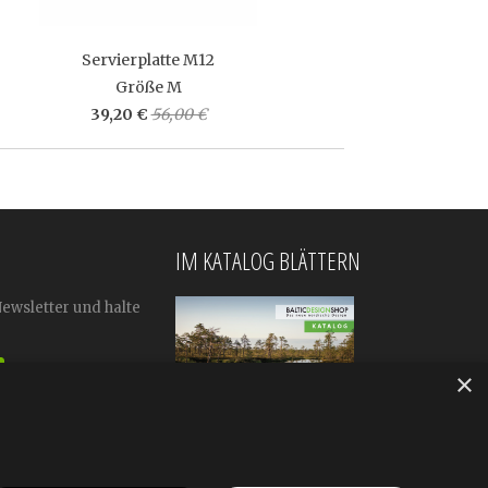
Servierplatte M12
Größe M
39,20 €
56,00 €
IM KATALOG BLÄTTERN
Newsletter und halte
×