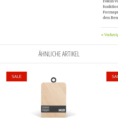
Fokus vo
funktion
Formspra
den Benu
« Vorheri
ÄHNLICHE ARTIKEL
SALE
SA