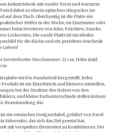
chen Industrielook mit runder Form und warmem
d wird dabei zu einem optischen Hingucker im
 auf dem Tisch. Gleichzeitig ist die Platte ein
praktischer Helfer in der Küche, im Esszimmer oder
mer beim Servieren von Käse, Früchten, Snacks
re Leckereien. Die runde Platte ist ein ideales
eschild für die Küche und ein perfektes Geschenk
e Lieben!
 Servierbretts: Durchmesser: 22 cm, Höhe (inkl.
6 cm
ierplatte wird in Handarbeit hergestellt. Jedes
 Produkt ist ein Einzelstück und kleinere Aststellen,
ungen bei der Struktur des Holzes von den
ildern, und kleine Farbunterschiede stellen keinen
ür Beanstandung dar.
ist ein estnisches Designerlabel, geführt von Pavel
a Sidorenko, das sich das Ziel gesetzt hat,
eit mit verspielten Elementen zu kombinieren. Der