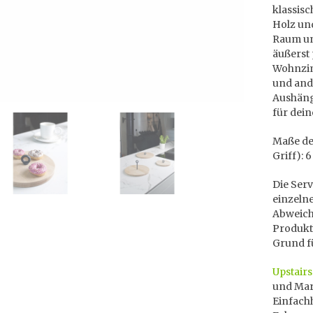
klassis
Holz un
Raum und
äußerst 
Wohnzim
und ande
Aushäng
für dein
Maße des
Griff): 
Die Serv
einzelne
Abweich
Produktb
Grund f
Upstairs
und Mari
Einfachh