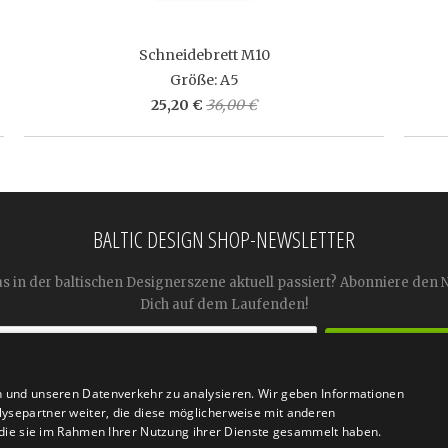
Schneidebrett M10
Größe: A5
25,20 €
36,00 €
BALTIC DESIGN SHOP-NEWSLETTER
as in der baltischen Designerszene aktuell passiert? Abonniere den 
Dich auf dem Laufenden!
n und unseren Datenverkehr zu analysieren. Wir geben Informationen




ysepartner weiter, die diese möglicherweise mit anderen
r die sie im Rahmen Ihrer Nutzung ihrer Dienste gesammelt haben.