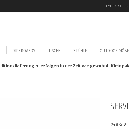
TEL.: 0711-90
E
SIDEBOARDS
TISCHE
STÜHLE
OUTDOOR MÖBE
itionslieferungen erfolgen in der Zeit wie gewohnt. Kleinpa
SERV
Größe S