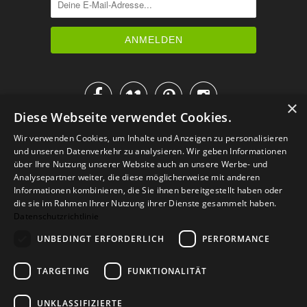




×
Diese Webseite verwendet Cookies.
IM KATALOG BLÄTTERN
Wir verwenden Cookies, um Inhalte und Anzeigen zu personalisieren
und unseren Datenverkehr zu analysieren. Wir geben Informationen
über Ihre Nutzung unserer Website auch an unsere Werbe- und
Analysepartner weiter, die diese möglicherweise mit anderen
Informationen kombinieren, die Sie ihnen bereitgestellt haben oder
die sie im Rahmen Ihrer Nutzung ihrer Dienste gesammelt haben.
Datenschutzrichtlinie
UNBEDINGT ERFORDERLICH
PERFORMANCE
TARGETING
FUNKTIONALITÄT
Versand
Zahlarten
Retoure
FAQ
AGB
Datenschutz
UNKLASSIFIZIERTE