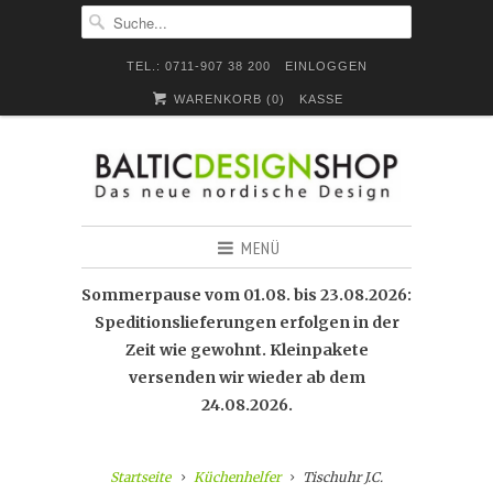
TEL.: 0711-907 38 200
EINLOGGEN
WARENKORB (
0
)
KASSE
MENÜ
Sommerpause vom 01.08. bis 23.08.2026:
Speditionslieferungen erfolgen in der
Zeit wie gewohnt. Kleinpakete
versenden wir wieder ab dem
24.08.2026.
Startseite
Küchenhelfer
Tischuhr J.C.