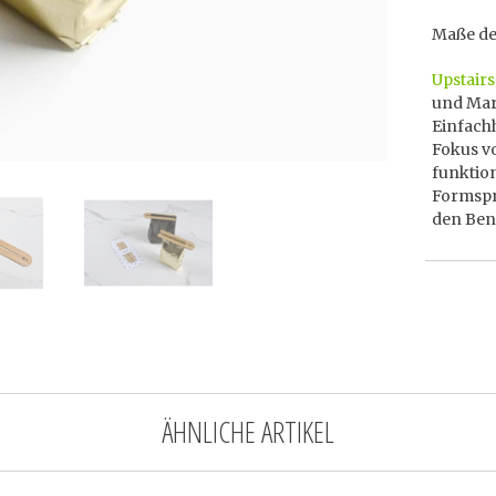
Maße des
Upstairs
und Mari
Einfachh
Fokus vo
funktion
Formspra
den Benu
ÄHNLICHE ARTIKEL