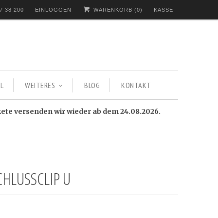
7 38 200
EINLOGGEN
WARENKORB (
0
)
KASSE
L
WEITERES
BLOG
KONTAKT
kete versenden wir wieder ab dem 24.08.2026.
CHLUSSCLIP U