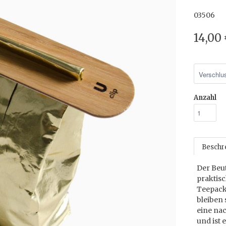
03506
14,00
Anzahl
Beschr
Der Beut
praktisc
Teepack
bleiben 
eine nac
und ist 