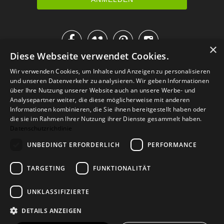




×
Diese Webseite verwendet Cookies.
IM KATALOG BLÄTTERN
Wir verwenden Cookies, um Inhalte und Anzeigen zu personalisieren
und unseren Datenverkehr zu analysieren. Wir geben Informationen
über Ihre Nutzung unserer Website auch an unsere Werbe- und
Analysepartner weiter, die diese möglicherweise mit anderen
Informationen kombinieren, die Sie ihnen bereitgestellt haben oder
die sie im Rahmen Ihrer Nutzung ihrer Dienste gesammelt haben.
Datenschutzrichtlinie
UNBEDINGT ERFORDERLICH
PERFORMANCE
TARGETING
FUNKTIONALITÄT
Versand
Zahlarten
Retoure
FAQ
AGB
Datenschutz
UNKLASSIFIZIERTE
Widerrufsformular
Impressum
DETAILS ANZEIGEN