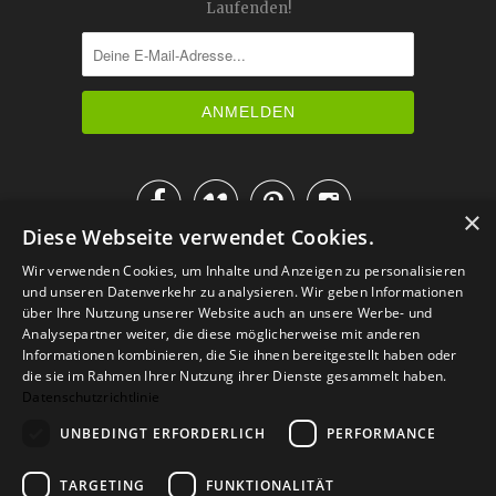
Laufenden!




×
Diese Webseite verwendet Cookies.
IM KATALOG BLÄTTERN
Wir verwenden Cookies, um Inhalte und Anzeigen zu personalisieren
und unseren Datenverkehr zu analysieren. Wir geben Informationen
über Ihre Nutzung unserer Website auch an unsere Werbe- und
Analysepartner weiter, die diese möglicherweise mit anderen
Informationen kombinieren, die Sie ihnen bereitgestellt haben oder
die sie im Rahmen Ihrer Nutzung ihrer Dienste gesammelt haben.
Datenschutzrichtlinie
UNBEDINGT ERFORDERLICH
PERFORMANCE
TARGETING
FUNKTIONALITÄT
Versand
Zahlarten
Retoure