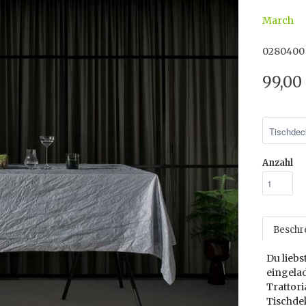
March
0280400
99,00
Anzahl
Beschr
Du lieb
eingela
Trattori
Tischdek