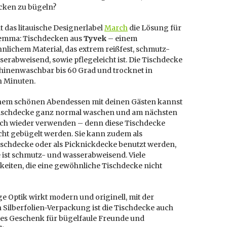
cken zu bügeln?
 das litauische Designerlabel
March
die Lösung für
lemma: Tischdecken aus
Tyvek
– einem
nlichem Material, das extrem reißfest, schmutz-
erabweisend, sowie pflegeleicht ist. Die Tischdecke
chinenwaschbar bis 60 Grad und trocknet in
 Minuten.
nem schönen Abendessen mit deinen Gästen kannst
Tischdecke ganz normal waschen und am nächsten
ich wieder verwenden – denn diese Tischdecke
cht gebügelt werden. Sie kann zudem als
ischdecke oder als Picknickdecke benutzt werden,
 ist schmutz- und wasserabweisend. Viele
keiten, die eine gewöhnliche Tischdecke nicht
ige Optik wirkt modern und originell, mit der
 Silberfolien-Verpackung ist die Tischdecke auch
ales Geschenk für bügelfaule Freunde und