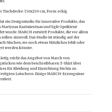
te.
r Tischdecke: 150x250 cm, Form: eckig
ist ein Designstudio für innovative Produkte, das
n Martynas Kazimierėnas und Eglė Opeikienė
et wurde. MARCH entwirft Produkte, die vor allem
n sollen: sinnvoll. Das Studio ist ständig auf der
ch Nischen, wo noch etwas Nützliches fehlt oder
ert werden könnte.
rtig reicht das Angebot von March von
gstücken wie dem beschreibbaren T-Shirt über
res für Kleidung und Einrichtung bis hin zu
ertigten Lutschern. Einige MARCH-Erzeugnisse
entiert.