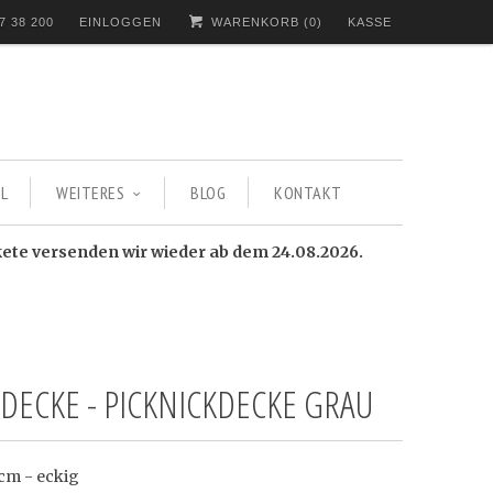
7 38 200
EINLOGGEN
WARENKORB (
0
)
KASSE
L
WEITERES
BLOG
KONTAKT
kete versenden wir wieder ab dem 24.08.2026.
HDECKE - PICKNICKDECKE GRAU
cm - eckig