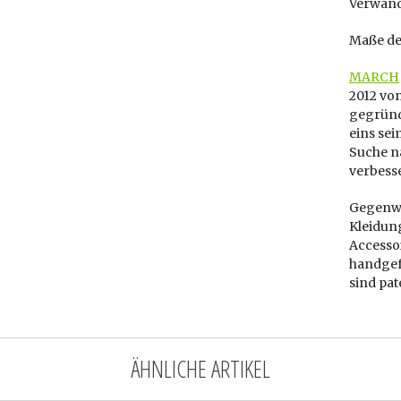
Verwand
Maße de
MARCH
2012 vo
gegründ
eins sei
Suche na
verbess
Gegenwä
Kleidun
Accessoi
handgef
sind pat
ÄHNLICHE ARTIKEL