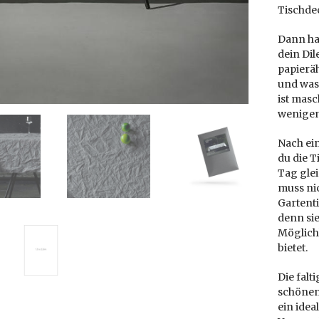
Tischde
Dann hat
dein Di
papieräh
und wass
ist mas
wenigen
Nach ei
du die 
Tag gle
muss ni
Gartent
denn sie
Möglich
bietet.
Die falt
schönen
ein ide