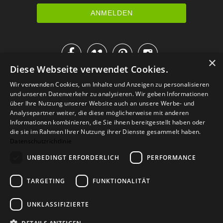




×
Diese Webseite verwendet Cookies.
IM KATALOG BLÄTTERN
Wir verwenden Cookies, um Inhalte und Anzeigen zu personalisieren
und unseren Datenverkehr zu analysieren. Wir geben Informationen
über Ihre Nutzung unserer Website auch an unsere Werbe- und
Analysepartner weiter, die diese möglicherweise mit anderen
Informationen kombinieren, die Sie ihnen bereitgestellt haben oder
die sie im Rahmen Ihrer Nutzung ihrer Dienste gesammelt haben.
Datenschutzrichtlinie
UNBEDINGT ERFORDERLICH
PERFORMANCE
TARGETING
FUNKTIONALITÄT
Versand
Zahlarten
Retoure
FAQ
AGB
Datenschutz
UNKLASSIFIZIERTE
Widerrufsformular
Impressum