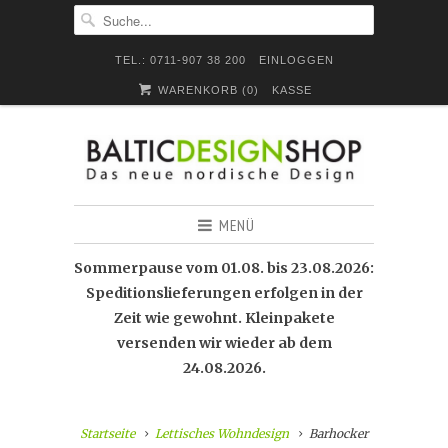
TEL.: 0711-907 38 200
EINLOGGEN
WARENKORB (
0
)
KASSE
MENÜ
Sommerpause vom 01.08. bis 23.08.2026:
Speditionslieferungen erfolgen in der
Zeit wie gewohnt. Kleinpakete
versenden wir wieder ab dem
24.08.2026.
Startseite
Lettisches Wohndesign
Barhocker