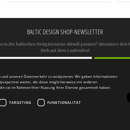
BALTIC DESIGN SHOP-NEWSLETTER
as in der baltischen Designerszene aktuell passiert? Abonniere den 
Dich auf dem Laufenden!
n und unseren Datenverkehr zu analysieren. Wir geben Informationen




ysepartner weiter, die diese möglicherweise mit anderen
r die sie im Rahmen Ihrer Nutzung ihrer Dienste gesammelt haben.
TARGETING
FUNKTIONALITÄT
n
Retoure
FAQ
AGB
Datenschutz
Widerrufsfor
© 2026
Baltic Design Shop
. Baltic Design Shop