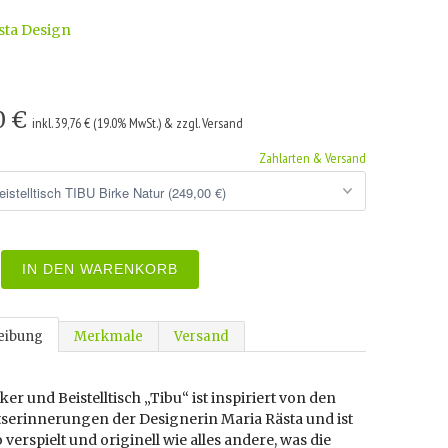
sta Design
0 €
inkl. 39,76 € (19.0% MwSt.) & zzgl. Versand
Zahlarten & Versand
IN DEN WARENKORB
eibung
Merkmale
Versand
er und Beistelltisch „Tibu“ ist inspiriert von den
tserinnerungen der Designerin Maria Rästa und ist
verspielt und originell wie alles andere, was die