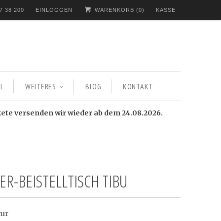
7 38 200
EINLOGGEN
WARENKORB (
0
)
KASSE
L
WEITERES
BLOG
KONTAKT
kete versenden wir wieder ab dem 24.08.2026.
ER-BEISTELLTISCH TIBU
tur