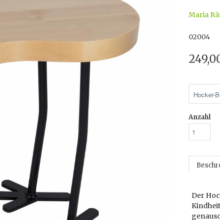
Maria Rä
02004
249,0
Anzahl
Beschr
Der Hock
Kindhei
genauso 