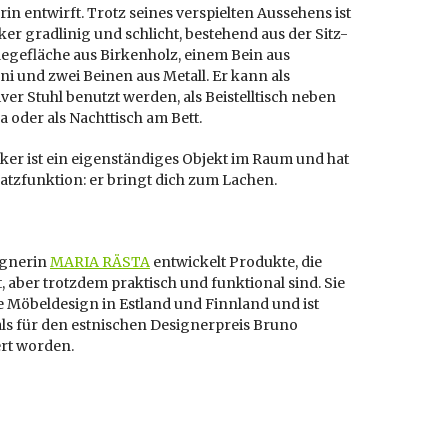
in entwirft. Trotz seines verspielten Aussehens ist
er gradlinig und schlicht, bestehend aus der Sitz-
egefläche aus Birkenholz, einem Bein aus
 und zwei Beinen aus Metall. Er kann als
ver Stuhl benutzt werden, als Beistelltisch neben
 oder als Nachttisch am Bett.
ker ist ein eigenständiges Objekt im Raum und hat
atzfunktion: er bringt dich zum Lachen.
ignerin
MARIA RÄSTA
entwickelt Produkte, die
t, aber trotzdem praktisch und funktional sind. Sie
e Möbeldesign in Estland und Finnland und ist
s für den estnischen Designerpreis Bruno
rt worden.