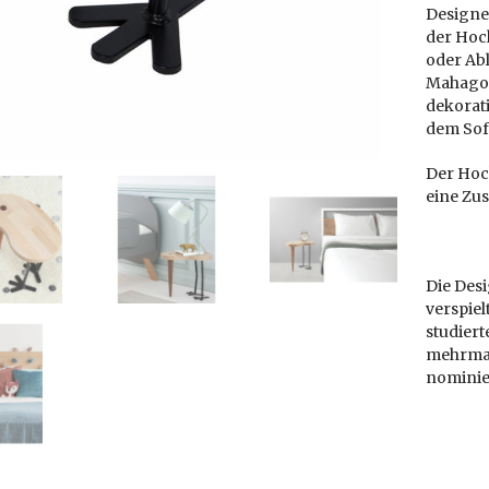
Designer
der Hock
oder Abl
Mahagoni
dekorati
dem Sofa
Der Hoc
eine Zus
Die Des
verspiel
studiert
mehrmal
nominie