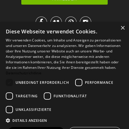




×
Diese Webseite verwendet Cookies.
IM KATALOG BLÄTTERN
Wir verwenden Cookies, um Inhalte und Anzeigen zu personalisieren
und unseren Datenverkehr zu analysieren. Wir geben Informationen
über Ihre Nutzung unserer Website auch an unsere Werbe- und
Analysepartner weiter, die diese möglicherweise mit anderen
Informationen kombinieren, die Sie ihnen bereitgestellt haben oder
die sie im Rahmen Ihrer Nutzung ihrer Dienste gesammelt haben.
Datenschutzrichtlinie
UNBEDINGT ERFORDERLICH
PERFORMANCE
TARGETING
FUNKTIONALITÄT
Versand
Zahlarten
Retoure
FAQ
AGB
Datenschutz
UNKLASSIFIZIERTE
Widerrufsformular
Impressum
DETAILS ANZEIGEN
© 2026
Baltic Design Shop
. Baltic Design Shop