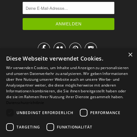




×
Diese Webseite verwendet Cookies.
IM KATALOG BLÄTTERN
Wir verwenden Cookies, um Inhalte und Anzeigen zu personalisieren
und unseren Datenverkehr zu analysieren. Wir geben Informationen
über Ihre Nutzung unserer Website auch an unsere Werbe- und
Analysepartner weiter, die diese möglicherweise mit anderen
Informationen kombinieren, die Sie ihnen bereitgestellt haben oder
die sie im Rahmen Ihrer Nutzung ihrer Dienste gesammelt haben.
Datenschutzrichtlinie
UNBEDINGT ERFORDERLICH
PERFORMANCE
TARGETING
FUNKTIONALITÄT
Versand
Zahlarten
Retoure
FAQ
AGB
Datenschutz