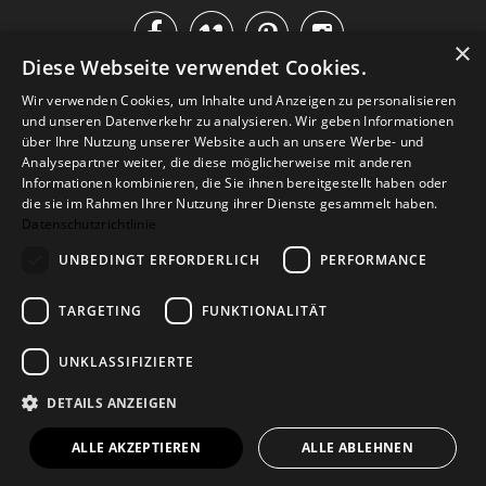




×
Diese Webseite verwendet Cookies.
IM KATALOG BLÄTTERN
Wir verwenden Cookies, um Inhalte und Anzeigen zu personalisieren
und unseren Datenverkehr zu analysieren. Wir geben Informationen
über Ihre Nutzung unserer Website auch an unsere Werbe- und
Analysepartner weiter, die diese möglicherweise mit anderen
Informationen kombinieren, die Sie ihnen bereitgestellt haben oder
die sie im Rahmen Ihrer Nutzung ihrer Dienste gesammelt haben.
Datenschutzrichtlinie
UNBEDINGT ERFORDERLICH
PERFORMANCE
TARGETING
FUNKTIONALITÄT
Versand
Zahlarten
Retoure
FAQ
AGB
Datenschutz
UNKLASSIFIZIERTE
Widerrufsformular
Impressum
DETAILS ANZEIGEN
© 2026
Baltic Design Shop
. Baltic Design Shop
ALLE AKZEPTIEREN
ALLE ABLEHNEN