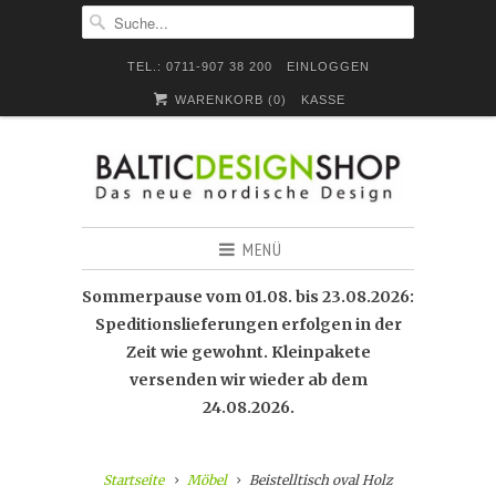
TEL.: 0711-907 38 200
EINLOGGEN
WARENKORB (
0
)
KASSE
MENÜ
Sommerpause vom 01.08. bis 23.08.2026:
Speditionslieferungen erfolgen in der
Zeit wie gewohnt. Kleinpakete
versenden wir wieder ab dem
24.08.2026.
Startseite
Möbel
Beistelltisch oval Holz