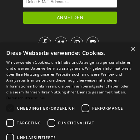




×
Diese Webseite verwendet Cookies.
IM KATALOG BLÄTTERN
Wir verwenden Cookies, um Inhalte und Anzeigen zu personalisieren
und unseren Datenverkehr zu analysieren. Wir geben Informationen
über Ihre Nutzung unserer Website auch an unsere Werbe- und
Analysepartner weiter, die diese möglicherweise mit anderen
Informationen kombinieren, die Sie ihnen bereitgestellt haben oder
die sie im Rahmen Ihrer Nutzung ihrer Dienste gesammelt haben.
Datenschutzrichtlinie
UNBEDINGT ERFORDERLICH
PERFORMANCE
TARGETING
FUNKTIONALITÄT
Versand
Zahlarten
Retoure
FAQ
AGB
Datenschutz
UNKLASSIFIZIERTE
Widerrufsformular
Impressum