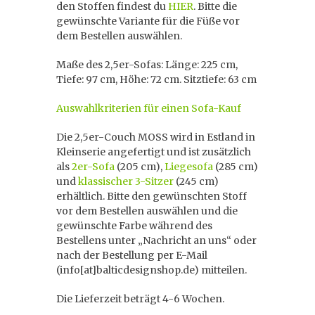
den Stoffen findest du
HIER
. Bitte die
gewünschte Variante für die Füße vor
dem Bestellen auswählen.
Maße des 2,5er-Sofas: Länge: 225 cm,
Tiefe: 97 cm, Höhe: 72 cm. Sitztiefe: 63 cm
Auswahlkriterien für einen Sofa-Kauf
Die 2,5er-Couch MOSS wird in Estland in
Kleinserie angefertigt und ist zusätzlich
als
2er-Sofa
(205 cm),
Liegesofa
(285 cm)
und
klassischer 3-Sitzer
(245 cm)
erhältlich. Bitte den gewünschten Stoff
vor dem Bestellen auswählen und die
gewünschte Farbe während des
Bestellens unter „Nachricht an uns“ oder
nach der Bestellung per E-Mail
(info[at]balticdesignshop.de) mitteilen.
Die Lieferzeit beträgt 4-6 Wochen.