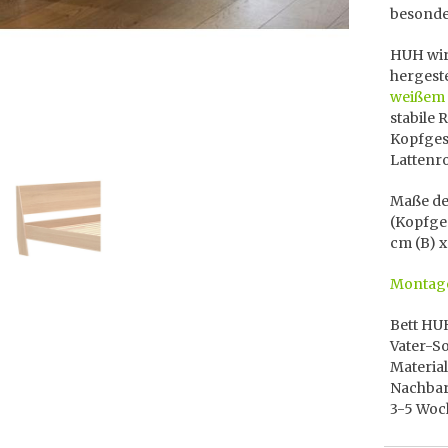
besonde
HUH wir
hergeste
weißem
stabile 
Kopfgest
Lattenro
Maße des
(Kopfges
cm (B) x
Montage
Bett HUH
Vater-S
Material
Nachbarl
3-5 Woc