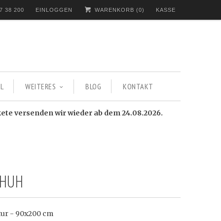
7 38 200
EINLOGGEN
WARENKORB (
0
)
KASSE
L
WEITERES
BLOG
KONTAKT
kete versenden wir wieder ab dem 24.08.2026.
 HUH
tur - 90x200 cm