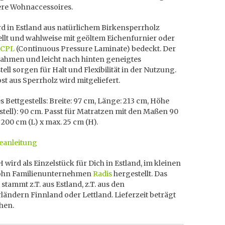
re Wohnaccessoires.
d in Estland aus natürlichem Birkensperrholz
llt und wahlweise mit geöltem Eichenfurnier oder
 CPL
(Continuous Pressure Laminate) bedeckt. Der
Rahmen und leicht nach hinten geneigtes
ell sorgen für Halt und Flexibilität in der Nutzung.
st aus Sperrholz wird mitgeliefert.
 Bettgestells: Breite: 97 cm, Länge: 213 cm, Höhe
tell): 90 cm. Passt für Matratzen mit den Maßen 90
 200 cm (L) x max. 25 cm (H).
anleitung
 wird als Einzelstück für Dich in Estland, im kleinen
ohn Familienunternehmen
Radis
hergestellt. Das
 stammt z.T. aus Estland, z.T. aus den
ändern Finnland oder Lettland. Lieferzeit beträgt
hen.