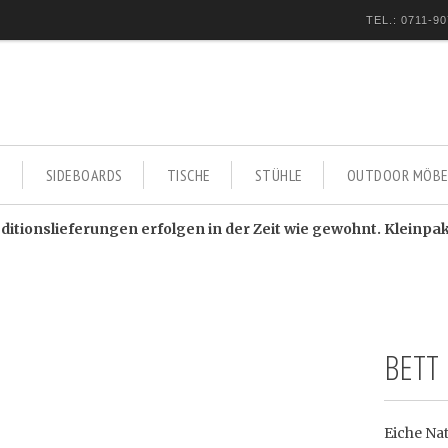
TEL.: 0711-90
E
SIDEBOARDS
TISCHE
STÜHLE
OUTDOOR MÖBE
itionslieferungen erfolgen in der Zeit wie gewohnt. Kleinpa
BETT
Eiche Na