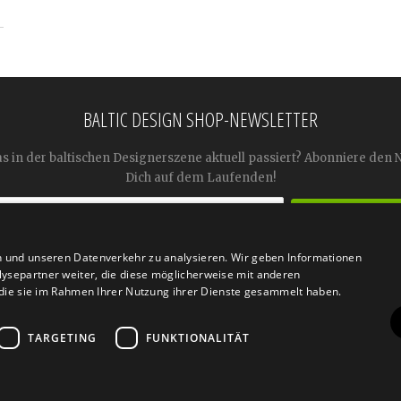
BALTIC DESIGN SHOP-NEWSLETTER
as in der baltischen Designerszene aktuell passiert? Abonniere den 
Dich auf dem Laufenden!
n und unseren Datenverkehr zu analysieren. Wir geben Informationen




ysepartner weiter, die diese möglicherweise mit anderen
r die sie im Rahmen Ihrer Nutzung ihrer Dienste gesammelt haben.
TARGETING
FUNKTIONALITÄT
n
Retoure
FAQ
AGB
Datenschutz
Widerrufsfor
© 2026
Baltic Design Shop
. Baltic Design Shop