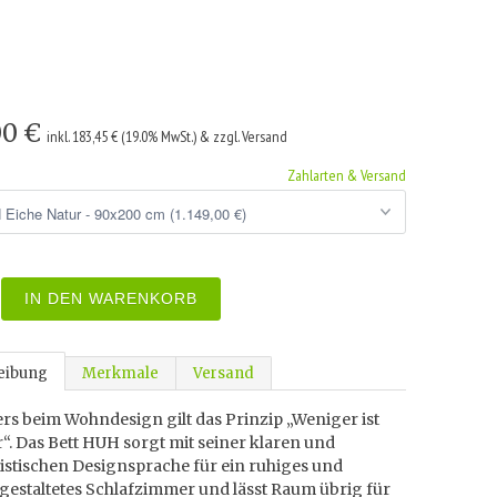
00 €
inkl. 183,45 € (19.0% MwSt.) & zzgl. Versand
Zahlarten & Versand
IN DEN WARENKORB
eibung
Merkmale
Versand
rs beim Wohndesign gilt das Prinzip „Weniger ist
“. Das Bett HUH sorgt mit seiner klaren und
istischen Designsprache für ein ruhiges und
 gestaltetes Schlafzimmer und lässt Raum übrig für