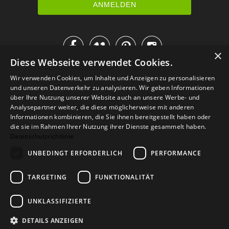




×
Diese Webseite verwendet Cookies.
IM KATALOG BLÄTTERN
Wir verwenden Cookies, um Inhalte und Anzeigen zu personalisieren
und unseren Datenverkehr zu analysieren. Wir geben Informationen
über Ihre Nutzung unserer Website auch an unsere Werbe- und
Analysepartner weiter, die diese möglicherweise mit anderen
Informationen kombinieren, die Sie ihnen bereitgestellt haben oder
die sie im Rahmen Ihrer Nutzung ihrer Dienste gesammelt haben.
Datenschutzrichtlinie
UNBEDINGT ERFORDERLICH
PERFORMANCE
TARGETING
FUNKTIONALITÄT
Versand
Zahlarten
Retoure
FAQ
AGB
Datenschutz
UNKLASSIFIZIERTE
Widerrufsformular
Impressum
DETAILS ANZEIGEN