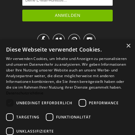




×
Diese Webseite verwendet Cookies.
IM KATALOG BLÄTTERN
Wir verwenden Cookies, um Inhalte und Anzeigen zu personalisieren
und unseren Datenverkehr zu analysieren. Wir geben Informationen
über Ihre Nutzung unserer Website auch an unsere Werbe- und
Analysepartner weiter, die diese möglicherweise mit anderen
Informationen kombinieren, die Sie ihnen bereitgestellt haben oder
die sie im Rahmen Ihrer Nutzung ihrer Dienste gesammelt haben.
Datenschutzrichtlinie
UNBEDINGT ERFORDERLICH
PERFORMANCE
TARGETING
FUNKTIONALITÄT
Versand
Zahlarten
Retoure
FAQ
AGB
Datenschutz
UNKLASSIFIZIERTE
Widerrufsformular
Impressum