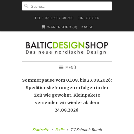
TEL.: 0711-907 38 200
EINLOGGEN
WARENKORB (
0
)
KASSE
MENÜ
Sommerpause vom 01.08. bis 23.08.2026:
Speditionslieferungen erfolgen in der
Zeit wie gewohnt. Kleinpakete
versenden wir wieder ab dem
24.08.2026.
Startseite
Radis
TV Schrank Romb