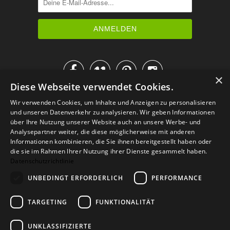




×
Diese Webseite verwendet Cookies.
IM KATALOG BLÄTTERN
Wir verwenden Cookies, um Inhalte und Anzeigen zu personalisieren
und unseren Datenverkehr zu analysieren. Wir geben Informationen
über Ihre Nutzung unserer Website auch an unsere Werbe- und
Analysepartner weiter, die diese möglicherweise mit anderen
Informationen kombinieren, die Sie ihnen bereitgestellt haben oder
die sie im Rahmen Ihrer Nutzung ihrer Dienste gesammelt haben.
Datenschutzrichtlinie
UNBEDINGT ERFORDERLICH
PERFORMANCE
TARGETING
FUNKTIONALITÄT
Versand
Zahlarten
Retoure
FAQ
AGB
Datenschutz
UNKLASSIFIZIERTE
Widerrufsformular
Impressum