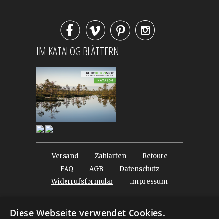




IM KATALOG BLÄTTERN
Versand
Zahlarten
Retoure
FAQ
AGB
Datenschutz
Widerrufsformular
Impressum
© 2026
Baltic Design Shop
. Baltic Design Shop
Diese Webseite verwendet Cookies.