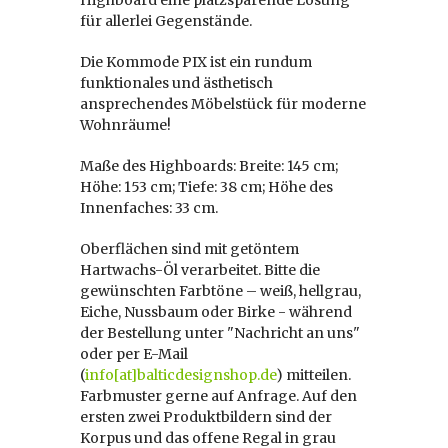
Highboard eine platzsparende Lösung
für allerlei Gegenstände.
Die Kommode PIX ist ein rundum
funktionales und ästhetisch
ansprechendes Möbelstück für moderne
Wohnräume!
Maße des Highboards: Breite: 145 cm;
Höhe: 153 cm; Tiefe: 38 cm; Höhe des
Innenfaches: 33 cm.
Oberflächen sind mit getöntem
Hartwachs-Öl verarbeitet. Bitte die
gewünschten Farbtöne – weiß, hellgrau,
Eiche, Nussbaum oder Birke - während
der Bestellung unter "Nachricht an uns"
oder per E-Mail
(
info[at]balticdesignshop.de
) mitteilen.
Farbmuster gerne auf Anfrage. Auf den
ersten zwei Produktbildern sind der
Korpus und das offene Regal in grau