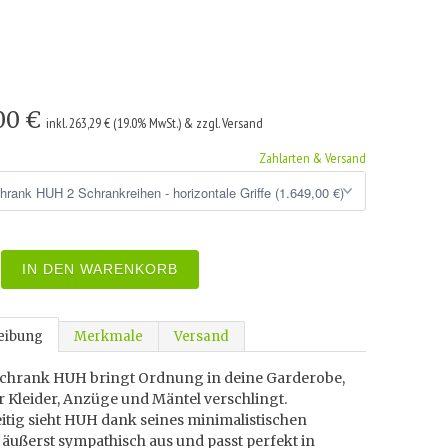
,00 €
inkl. 263,29 € (19.0% MwSt.) & zzgl. Versand
Zahlarten & Versand
IN DEN WARENKORB
eibung
Merkmale
Versand
schrank HUH bringt Ordnung in deine Garderobe,
 Kleider, Anzüge und Mäntel verschlingt.
itig sieht HUH dank seines minimalistischen
äußerst sympathisch aus und passt perfekt in