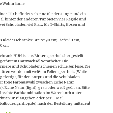
e Wohnräume.
iner Tür befindet sich eine Kleiderstange und ein
l, hinter der anderen Tür bieten vier Regale und
ei Schubladen viel Platz für T-Shirts, Hosen und
 Kleiderschranks: Breite: 90 cm; Tiefe: 60 cm,
70 cm
chrank HUH ist aus Birkensperrholz hergestellt
 getöntem Hartwachsöl verarbeitet. Die
rniere und Schubladenschienen schließen leise. Die
türen werden mit weißem Foliensperrholz (White
gefertigt, für den Korpus und die Schubladen
ir freie Farbauswahl zwischen Eiche Natur
, Eiche Natur (light), grau oder weiß geölt an. Bitte
ünschte Farbkombination im Warenkorb unter
cht an uns" angeben oder per E-Mail
]balticdesignshop.de) nach der Bestellung mitteilen!