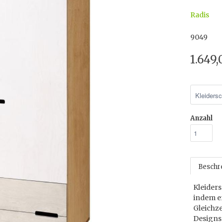
Radis
9049
1.649
Anzahl
Beschr
Kleider
indem er
Gleichze
Designs 