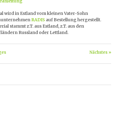
anleitung
l wird in Estland vom kleinen Vater-Sohn
enunternehmen
RADIS
auf Bestellung hergestellt.
rial stammt z.T. aus Estland, z.T. aus den
ländern Russland oder Lettland.
ges
Nächstes »