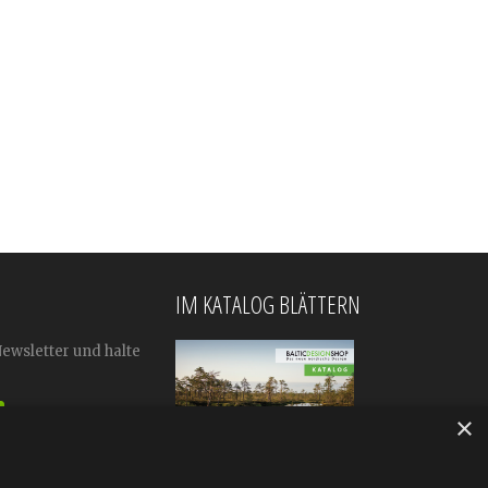
IM KATALOG BLÄTTERN
Newsletter und halte
×