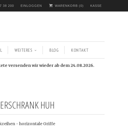
7 38 200
EINLOGGEN
WARENKORB (
0
)
KASSE
L
WEITERES
BLOG
KONTAKT
kete versenden wir wieder ab dem 24.08.2026.
DERSCHRANK HUH
kreihen - horizontale Griffe