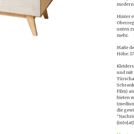
modern
Hinter e
Oberrega
unten zw
mehr.
Maße des
Höhe: 1
Kleiders
und mit
Türscha
Schrank
Film) an
bieten w
(medium)
die gew
"Nachri
(info[at