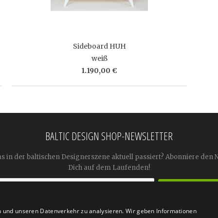
Sideboard HUH
weiß
1.190,00 €
BALTIC DESIGN SHOP-NEWSLETTER
as in der baltischen Designerszene aktuell passiert? Abonniere den 
Dich auf dem Laufenden!
n und unseren Datenverkehr zu analysieren. Wir geben Informationen