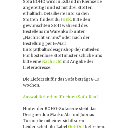
Sofa BOHO wird in Estland in Kleinserie
angefertigt und ist mit drei Stoffen
erhältlich. Detaillierte Info zu den
Stoffen findest du
HIER
. Bitte den
gewünschten Stoff während des
Bestellens im Warenkorb unter
„Nachricht an uns“ oder nach der
Bestellung per E-Mail
(info[at]balticdesignshop.de) mitteilen.
Für kostenlose Stoffmuster schicke uns
bitte eine
Nachricht
mit Angabe der
Lieferadresse.
Die Lieferzeit für das Sofa beträgt 8-10
Wochen.
Auswahlkriterien für einen Sofa-Kauf
Hinter der BOHO-Sofaserie steht das
Designerduo Marko Ala und Joonas
Torim, die mit einer sichtbaren
Leidenschaft ihr Label
Oot-Oot
betreiben.