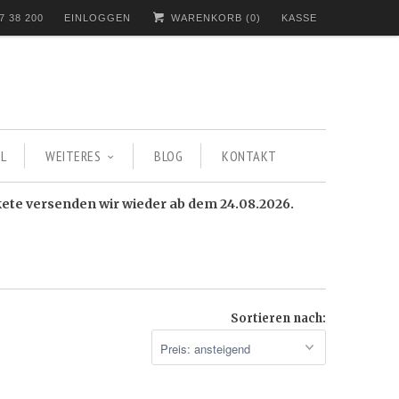
7 38 200
EINLOGGEN
WARENKORB (
0
)
KASSE
L
WEITERES
BLOG
KONTAKT
kete versenden wir wieder ab dem 24.08.2026.
Sortieren nach: