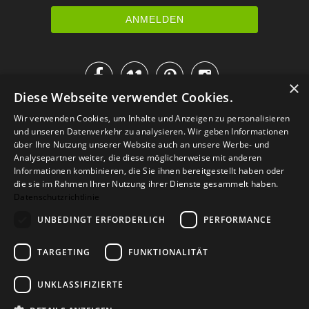




×
Diese Webseite verwendet Cookies.
IM KATALOG BLÄTTERN
Wir verwenden Cookies, um Inhalte und Anzeigen zu personalisieren
und unseren Datenverkehr zu analysieren. Wir geben Informationen
über Ihre Nutzung unserer Website auch an unsere Werbe- und
Analysepartner weiter, die diese möglicherweise mit anderen
Informationen kombinieren, die Sie ihnen bereitgestellt haben oder
die sie im Rahmen Ihrer Nutzung ihrer Dienste gesammelt haben.
Datenschutzrichtlinie
UNBEDINGT ERFORDERLICH
PERFORMANCE
TARGETING
FUNKTIONALITÄT
Versand
Zahlarten
Retoure
FAQ
AGB
Datenschutz
UNKLASSIFIZIERTE
Widerrufsformular
Impressum