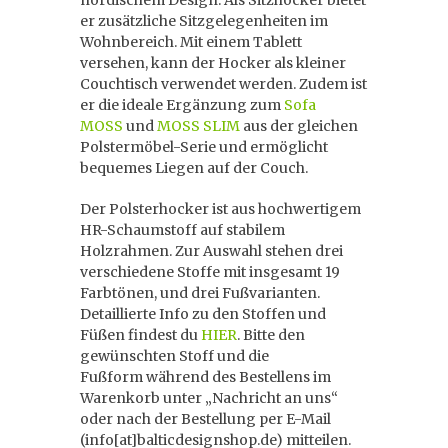
nordischem Design. Als Sitzhocker bietet
er zusätzliche Sitzgelegenheiten im
Wohnbereich. Mit einem Tablett
versehen, kann der Hocker als kleiner
Couchtisch verwendet werden. Zudem ist
er die ideale Ergänzung zum
Sofa
MOSS
und
MOSS SLIM
aus der gleichen
Polstermöbel-Serie und ermöglicht
bequemes Liegen auf der Couch.
Der Polsterhocker ist aus hochwertigem
HR-Schaumstoff auf stabilem
Holzrahmen. Zur Auswahl stehen drei
verschiedene Stoffe mit insgesamt 19
Farbtönen, und drei Fußvarianten.
Detaillierte Info zu den Stoffen und
Füßen findest du
HIER
. Bitte den
gewünschten Stoff und die
Fußform während des Bestellens im
Warenkorb unter „Nachricht an uns“
oder nach der Bestellung per E-Mail
(info[at]balticdesignshop.de) mitteilen.