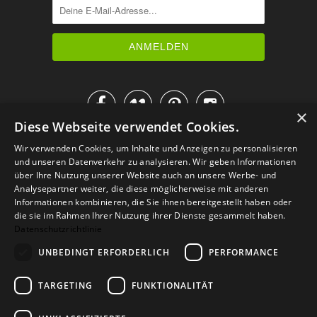




×
Diese Webseite verwendet Cookies.
IM KATALOG BLÄTTERN
Wir verwenden Cookies, um Inhalte und Anzeigen zu personalisieren
und unseren Datenverkehr zu analysieren. Wir geben Informationen
über Ihre Nutzung unserer Website auch an unsere Werbe- und
Analysepartner weiter, die diese möglicherweise mit anderen
Informationen kombinieren, die Sie ihnen bereitgestellt haben oder
die sie im Rahmen Ihrer Nutzung ihrer Dienste gesammelt haben.
Datenschutzrichtlinie
UNBEDINGT ERFORDERLICH
PERFORMANCE
TARGETING
FUNKTIONALITÄT
Versand
Zahlarten
Retoure
FAQ
AGB
Datenschutz