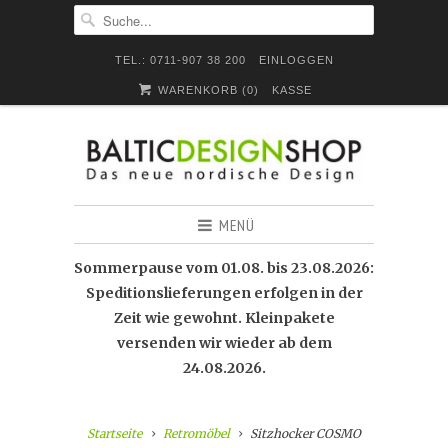
TEL.: 0711-907 38 200
EINLOGGEN
WARENKORB (
0
)
KASSE
MENÜ
Sommerpause vom 01.08. bis 23.08.2026:
Speditionslieferungen erfolgen in der
Zeit wie gewohnt. Kleinpakete
versenden wir wieder ab dem
24.08.2026.
Startseite
Retromöbel
Sitzhocker COSMO