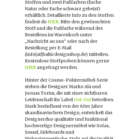
Stoffen und zwei Fußfarben (Esche
Natur oder Esche schwarz gebeizt)
erhältlich. Detaillierte Info zu den Stoffen
findest du
HIER
. Bitte den gewünschten
Stoff und die Fußfarbe während des
Bestellens im Warenkorb unter
„Nachricht an uns“ oder nach der
Bestellung per E-Mail
(info[at]balticdesignshop.de) mitteilen.
Kostenlose Stoffproben können gerne
HIER
angefragt werden.
Hinter der Cosmo-Polstermöbel-Serie
stehen die Designer Marko Ala und
Joonas Torim, die mit einer sichtbaren
Leidenschaft ihr Label
Oot-Oot
betreiben.
Stark beeinflusst von der 60er Jahre
skandinavischem Design, entwickelt das
Designerduo qualitativ und funktional
hochwertige Designermöbel wie Sofas,
Sessel, Sideboards und
Wohnzimmertische. Stolz auf die Qualität,