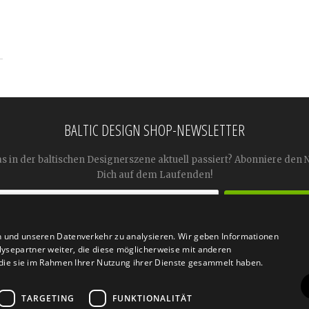
BALTIC DESIGN SHOP-NEWSLETTER
as in der baltischen Designerszene aktuell passiert? Abonniere den 
Dich auf dem Laufenden!
n und unseren Datenverkehr zu analysieren. Wir geben Informationen




ysepartner weiter, die diese möglicherweise mit anderen
r die sie im Rahmen Ihrer Nutzung ihrer Dienste gesammelt haben.
TARGETING
FUNKTIONALITÄT