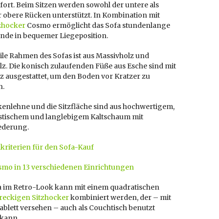
ort. Beim Sitzen werden sowohl der untere als
r obere Rücken unterstützt. In Kombination mit
zhocker
Cosmo ermöglicht das Sofa stundenlange
nde in bequemer Liegeposition.
ile Rahmen des Sofas ist aus Massivholz und
z. Die konisch zulaufenden Füße aus Esche sind mit
z ausgestattet, um den Boden vor Kratzer zu
n.
kenlehne und die Sitzfläche sind aus hochwertigem,
stischem und langlebigem Kaltschaum mit
ederung.
kriterien für den Sofa-Kauf
smo in 13 verschiedenen Einrichtungen
a im Retro-Look kann mit einem quadratischen
ereckigen Sitzhocker
kombiniert werden, der – mit
blett versehen – auch als Couchtisch benutzt
kann.