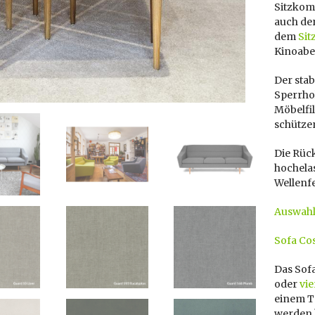
Sitzkomf
auch de
dem
Sit
Kinoabe
Der stab
Sperrhol
Möbelfil
schütze
Die Rüc
hochela
Wellenf
Auswahl
Sofa Co
Das Sof
oder
vi
einem Ta
werden 