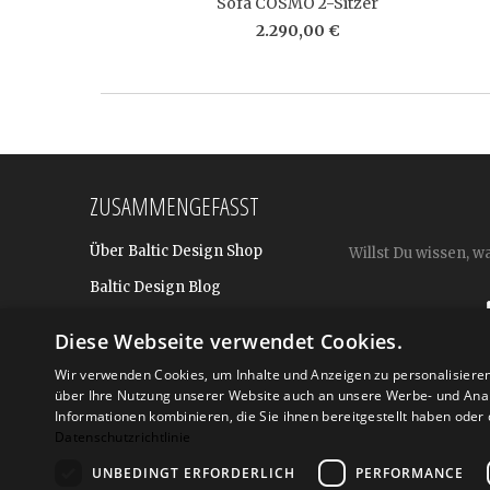
Sofa COSMO 2-Sitzer
2.290,00 €
ZUSAMMENGEFASST
Über Baltic Design Shop
Willst Du wissen, w
Baltic Design Blog
Bekannt aus
Diese Webseite verwendet Cookies.
Presse
Wir verwenden Cookies, um Inhalte und Anzeigen zu personalisiere
Für BtoB: Design Geschenke
über Ihre Nutzung unserer Website auch an unsere Werbe- und Anal
Shop
Informationen kombinieren, die Sie ihnen bereitgestellt haben ode
Datenschutzrichtlinie
UNBEDINGT ERFORDERLICH
PERFORMANCE