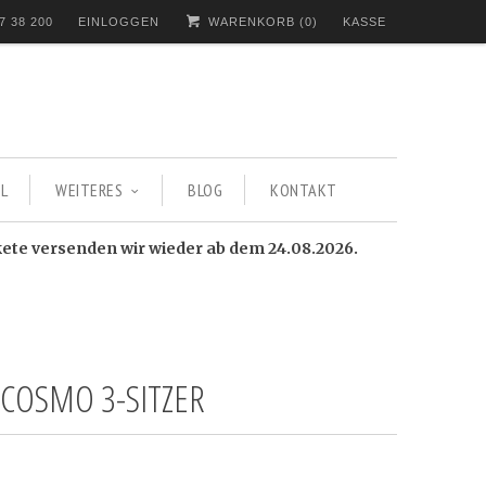
7 38 200
EINLOGGEN
WARENKORB (
0
)
KASSE
L
WEITERES
BLOG
KONTAKT
kete versenden wir wieder ab dem 24.08.2026.
 COSMO 3-SITZER