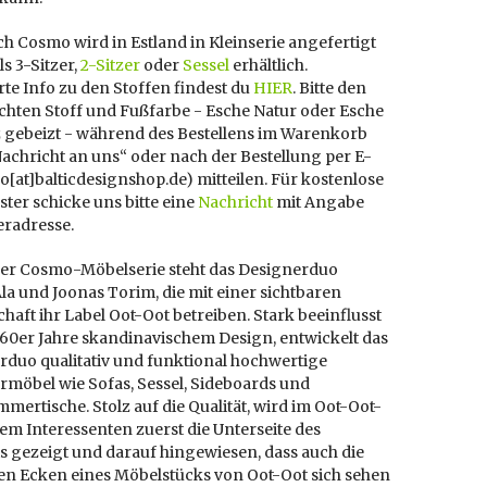
h Cosmo wird in Estland in Kleinserie angefertigt
ls 3-Sitzer,
2-Sitzer
oder
Sessel
erhältlich.
erte Info zu den Stoffen findest du
HIER
. Bitte den
hten Stoff und Fußfarbe - Esche Natur oder Esche
 gebeizt - während des Bestellens im Warenkorb
achricht an uns“ oder nach der Bestellung per E-
fo[at]balticdesignshop.de) mitteilen. Für kostenlose
ter schicke uns bitte eine
Nachricht
mit Angabe
eradresse.
der Cosmo-Möbelserie steht das Designerduo
a und Joonas Torim, die mit einer sichtbaren
haft ihr Label Oot-Oot betreiben. Stark beeinflusst
 60er Jahre skandinavischem Design, entwickelt das
rduo qualitativ und funktional hochwertige
rmöbel wie Sofas, Sessel, Sideboards und
ertische. Stolz auf die Qualität, wird im Oot-Oot-
em Interessenten zuerst die Unterseite des
s gezeigt und darauf hingewiesen, dass auch die
ten Ecken eines Möbelstücks von Oot-Oot sich sehen