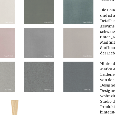
Die Couc
und ist a
Detailli
gewünsc
schwarz
unter „N
Mail (in
Stoffmus
der Lief
Hinter 
Marko Al
Leidensc
von der
Designe
Designe
Wohnzimm
Studio d
Produkt
hinters