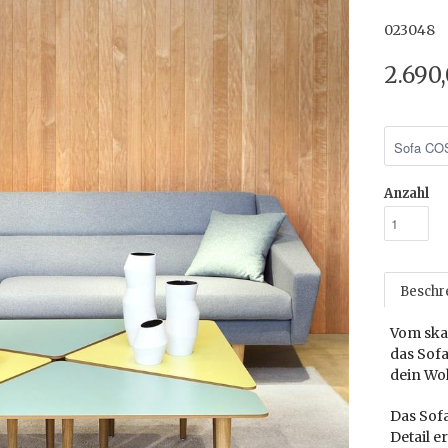
023048
2.690
Anzahl
Beschr
Vom skan
das Sof
dein Wo
Das Sofa
Detail 