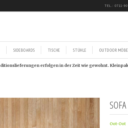
TEL.: 0711-90
E
SIDEBOARDS
TISCHE
STÜHLE
OUTDOOR MÖBE
itionslieferungen erfolgen in der Zeit wie gewohnt. Kleinpa
SOFA
Oot-Oot