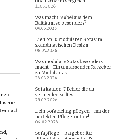
und Esche im Vergleich
11.05.2026
Was macht Möbel aus dem
Baltikum so besonders?
09.05.2026
Die Top 10 modularen Sofas im
skandinavischen Design
08.05.2026
Was modulare Sofas besonders
macht - Ein umfassender Ratgeber
zu Modulsofas
26.03.2026
Sofa kaufen: 7 Fehler die du
vermeiden solltest
hr zu
28.02.2026
faserie
t einfach
Dein Sofa richtig pflegen - mit der
perfekten Pflegeroutine!
04.02.2026
and,
Sofapflege – Ratgeber für
Pflegefehler, Hausmittel &