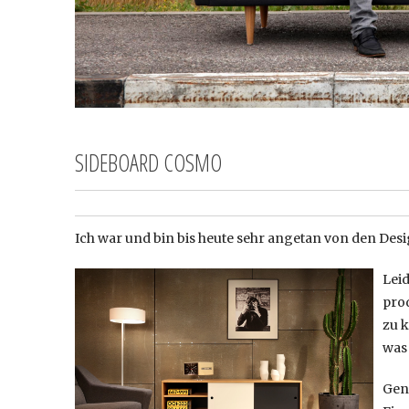
SIDEBOARD COSMO
Ich war und bin bis heute sehr angetan von den De
Leid
prod
zu k
was
Gena