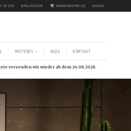
7 38 200
EINLOGGEN
WARENKORB (
0
)
KASSE
L
WEITERES
BLOG
KONTAKT
kete versenden wir wieder ab dem 24.08.2026.