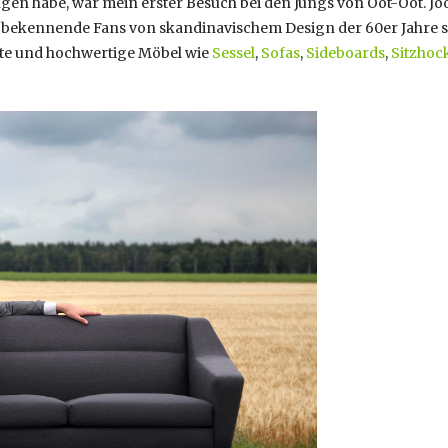
ngen habe, war mein erster Besuch bei den Jungs von Oot-Oot. J
e bekennende Fans von skandinavischem Design der 60er Jahre si
te und hochwertige Möbel wie
Sessel
,
Sofas
,
Sideboards
,
Sitzhoc