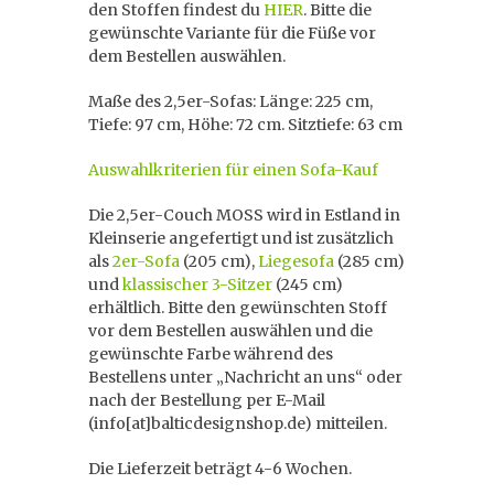
den Stoffen findest du
HIER
. Bitte die
gewünschte Variante für die Füße vor
dem Bestellen auswählen.
Maße des 2,5er-Sofas: Länge: 225 cm,
Tiefe: 97 cm, Höhe: 72 cm. Sitztiefe: 63 cm
Auswahlkriterien für einen Sofa-Kauf
Die 2,5er-Couch MOSS wird in Estland in
Kleinserie angefertigt und ist zusätzlich
als
2er-Sofa
(205 cm),
Liegesofa
(285 cm)
und
klassischer 3-Sitzer
(245 cm)
erhältlich. Bitte den gewünschten Stoff
vor dem Bestellen auswählen und die
gewünschte Farbe während des
Bestellens unter „Nachricht an uns“ oder
nach der Bestellung per E-Mail
(info[at]balticdesignshop.de) mitteilen.
Die Lieferzeit beträgt 4-6 Wochen.