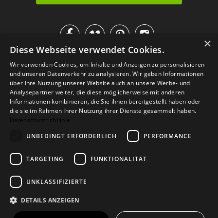




×
Diese Webseite verwendet Cookies.
IM KATALOG BLÄTTERN
Wir verwenden Cookies, um Inhalte und Anzeigen zu personalisieren
und unseren Datenverkehr zu analysieren. Wir geben Informationen
über Ihre Nutzung unserer Website auch an unsere Werbe- und
Analysepartner weiter, die diese möglicherweise mit anderen
Informationen kombinieren, die Sie ihnen bereitgestellt haben oder
die sie im Rahmen Ihrer Nutzung ihrer Dienste gesammelt haben.
Datenschutzrichtlinie
UNBEDINGT ERFORDERLICH
PERFORMANCE
TARGETING
FUNKTIONALITÄT
Versand
Zahlarten
Retoure
FAQ
AGB
Datenschutz
UNKLASSIFIZIERTE
Widerrufsformular
Impressum
DETAILS ANZEIGEN
© 2026
Baltic Design Shop
. Baltic Design Shop