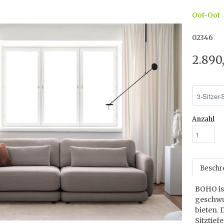
Oot-Oot
02346
2.890
Anzahl
Beschr
BOHO is
geschwu
bieten. 
Sitztief