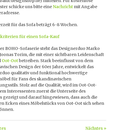
]balticdesignshop.de) mitteilen. Für kostenlose
ter schicke uns bitte eine
Nachricht
mit Angabe
eradresse.
erzeit für das Sofa beträgt 6-8 Wochen.
kriterien für einen Sofa-Kauf
der BOHO-Sofaserie steht das Designerduo Marko
Joonas Torim, die mit einer sichtbaren Leidenschaft
l
Oot-Oot
betreiben. Stark beeinflusst von dem
vischen Design der 60er Jahre, entwickelt das
rduo qualitativ und funktional hochwertige
möbel für Fans des skandinavischen
ungsstils. Stolz auf die Qualität, wird im Oot-Oot-
em Interessenten zuerst die Unterseite des
s gezeigt und darauf hingewiesen, dass auch die
ten Ecken eines Möbelstücks von Oot-Oot sich sehen
können.
ges
Nächstes »