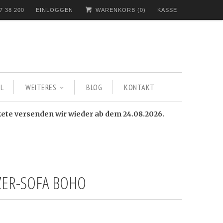
7 38 200
EINLOGGEN
WARENKORB (
0
)
KASSE
L
WEITERES
BLOG
KONTAKT
kete versenden wir wieder ab dem 24.08.2026.
TZER-SOFA BOHO