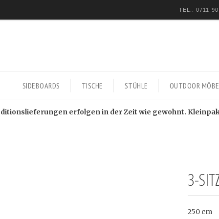
TEL.: 0711-90
E
SIDEBOARDS
TISCHE
STÜHLE
OUTDOOR MÖBE
itionslieferungen erfolgen in der Zeit wie gewohnt. Kleinpa
3-SI
250 cm