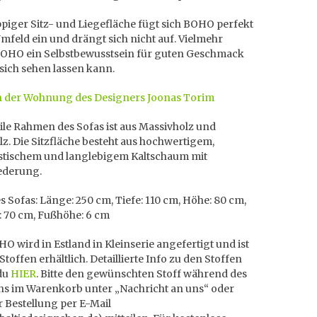
piger Sitz- und Liegefläche fügt sich BOHO perfekt
Umfeld ein und drängt sich nicht auf. Vielmehr
 BOHO ein Selbstbewusstsein für guten Geschmack
 sich sehen lassen kann.
 der Wohnung des Designers Joonas Torim
ile Rahmen des Sofas ist aus Massivholz und
z. Die Sitzfläche besteht aus hochwertigem,
stischem und langlebigem Kaltschaum mit
ederung.
 Sofas: Länge: 250 cm, Tiefe: 110 cm, Höhe: 80 cm,
e: 70 cm, Fußhöhe: 6 cm
O wird in Estland in Kleinserie angefertigt und ist
 Stoffen erhältlich. Detaillierte Info zu den Stoffen
 du
HIER
. Bitte den gewünschten Stoff während des
ens im Warenkorb unter „Nachricht an uns“ oder
 Bestellung per E-Mail