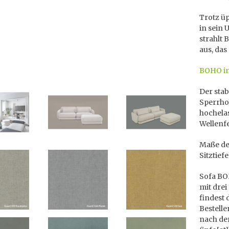
Trotz üp
in sein 
strahlt
aus, das
BOHO in
Der stab
Sperrhol
hochela
Wellenf
Maße des
Sitztief
Sofa BOH
mit drei
findest
Bestell
nach der