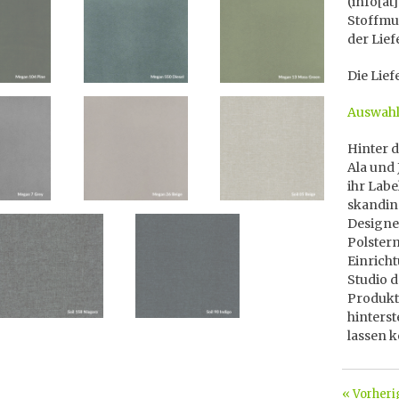
(info[at
Stoffmus
der Lief
Die Lief
Auswahl
Hinter 
Ala und 
ihr Labe
skandina
Designe
Polster
Einricht
Studio d
Produkt
hinters
lassen 
« Vorheri