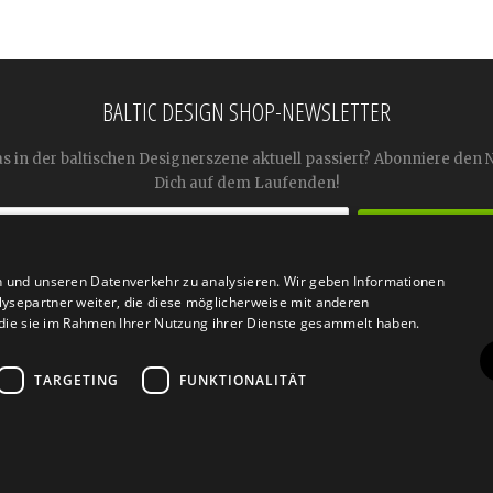
BALTIC DESIGN SHOP-NEWSLETTER
as in der baltischen Designerszene aktuell passiert? Abonniere den 
Dich auf dem Laufenden!
n und unseren Datenverkehr zu analysieren. Wir geben Informationen




ysepartner weiter, die diese möglicherweise mit anderen
r die sie im Rahmen Ihrer Nutzung ihrer Dienste gesammelt haben.
TARGETING
FUNKTIONALITÄT
n
Retoure
FAQ
AGB
Datenschutz
Widerrufsfor
© 2026
Baltic Design Shop
. Baltic Design Shop