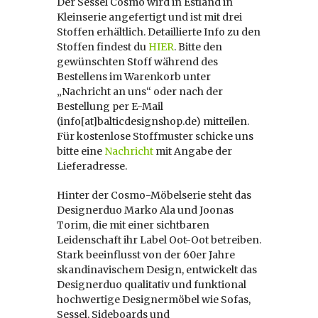
Der Sessel Cosmo wird in Estland in
Kleinserie angefertigt und ist mit drei
Stoffen erhältlich. Detaillierte Info zu den
Stoffen findest du
HIER
. Bitte den
gewünschten Stoff während des
Bestellens im Warenkorb unter
„Nachricht an uns“ oder nach der
Bestellung per E-Mail
(info[at]balticdesignshop.de) mitteilen.
Für kostenlose Stoffmuster schicke uns
bitte eine
Nachricht
mit Angabe der
Lieferadresse.
Hinter der Cosmo-Möbelserie steht das
Designerduo Marko Ala und Joonas
Torim, die mit einer sichtbaren
Leidenschaft ihr Label Oot-Oot betreiben.
Stark beeinflusst von der 60er Jahre
skandinavischem Design, entwickelt das
Designerduo qualitativ und funktional
hochwertige Designermöbel wie Sofas,
Sessel, Sideboards und