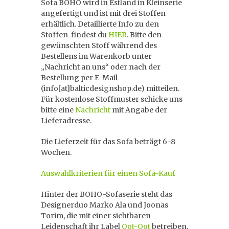
Sofa BOHO wird in Estland in Kleinserie
angefertigt und ist mit drei Stoffen
erhältlich. Detaillierte Info zu den
Stoffen findest du
HIER
. Bitte den
gewünschten Stoff während des
Bestellens im Warenkorb unter
„Nachricht an uns“ oder nach der
Bestellung per E-Mail
(info[at]balticdesignshop.de) mitteilen.
Für kostenlose Stoffmuster schicke uns
bitte eine
Nachricht
mit Angabe der
Lieferadresse.
Die Lieferzeit für das Sofa beträgt 6-8
Wochen.
Auswahlkriterien für einen Sofa-Kauf
Hinter der BOHO-Sofaserie steht das
Designerduo Marko Ala und Joonas
Torim, die mit einer sichtbaren
Leidenschaft ihr Label
Oot-Oot
betreiben.