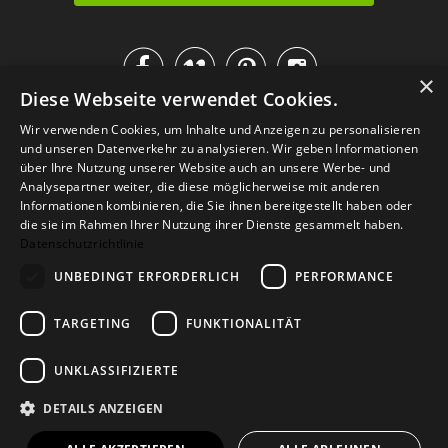




×
Diese Webseite verwendet Cookies.
IM KATALOG BLÄTTERN
Wir verwenden Cookies, um Inhalte und Anzeigen zu personalisieren
und unseren Datenverkehr zu analysieren. Wir geben Informationen
über Ihre Nutzung unserer Website auch an unsere Werbe- und
Analysepartner weiter, die diese möglicherweise mit anderen
Informationen kombinieren, die Sie ihnen bereitgestellt haben oder
die sie im Rahmen Ihrer Nutzung ihrer Dienste gesammelt haben.
Datenschutzrichtlinie
UNBEDINGT ERFORDERLICH
PERFORMANCE
TARGETING
FUNKTIONALITÄT
Versand
Zahlarten
Retoure
FAQ
AGB
Datenschutz
UNKLASSIFIZIERTE
Widerrufsformular
Impressum
DETAILS ANZEIGEN
© 2026
Baltic Design Shop
. Baltic Design Shop