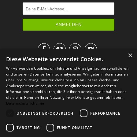




×
Diese Webseite verwendet Cookies.
IM KATALOG BLÄTTERN
Wir verwenden Cookies, um Inhalte und Anzeigen zu personalisieren
und unseren Datenverkehr zu analysieren. Wir geben Informationen
über Ihre Nutzung unserer Website auch an unsere Werbe- und
Analysepartner weiter, die diese möglicherweise mit anderen
Informationen kombinieren, die Sie ihnen bereitgestellt haben oder
die sie im Rahmen Ihrer Nutzung ihrer Dienste gesammelt haben.
Datenschutzrichtlinie
UNBEDINGT ERFORDERLICH
PERFORMANCE
TARGETING
FUNKTIONALITÄT
Versand
Zahlarten
Retoure
FAQ
AGB
Datenschutz