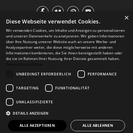




×
Diese Webseite verwendet Cookies.
IM KATALOG BLÄTTERN
Wir verwenden Cookies, um Inhalte und Anzeigen zu personalisieren
und unseren Datenverkehr zu analysieren. Wir geben Informationen
über Ihre Nutzung unserer Website auch an unsere Werbe- und
Analysepartner weiter, die diese möglicherweise mit anderen
Informationen kombinieren, die Sie ihnen bereitgestellt haben oder
die sie im Rahmen Ihrer Nutzung ihrer Dienste gesammelt haben.
Datenschutzrichtlinie
UNBEDINGT ERFORDERLICH
PERFORMANCE
TARGETING
FUNKTIONALITÄT
Versand
Zahlarten
Retoure
FAQ
AGB
Datenschutz
UNKLASSIFIZIERTE
Widerrufsformular
Impressum
DETAILS ANZEIGEN
© 2026
Baltic Design Shop
. Baltic Design Shop
ALLE AKZEPTIEREN
ALLE ABLEHNEN