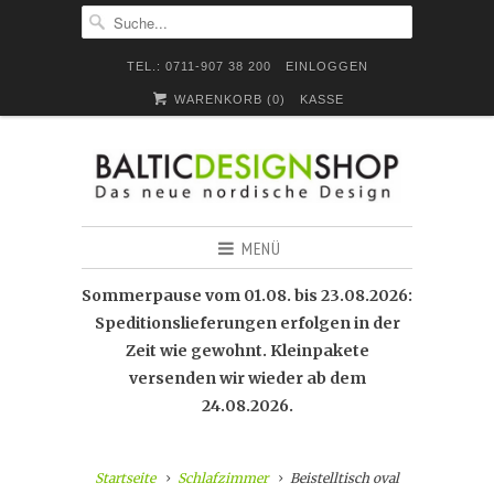
TEL.: 0711-907 38 200
EINLOGGEN
WARENKORB (
0
)
KASSE
MENÜ
Sommerpause vom 01.08. bis 23.08.2026:
Speditionslieferungen erfolgen in der
Zeit wie gewohnt. Kleinpakete
versenden wir wieder ab dem
24.08.2026.
Startseite
Schlafzimmer
Beistelltisch oval