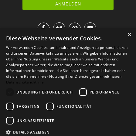




×
Diese Webseite verwendet Cookies.
IM KATALOG BLÄTTERN
Wir verwenden Cookies, um Inhalte und Anzeigen zu personalisieren
und unseren Datenverkehr zu analysieren. Wir geben Informationen
über Ihre Nutzung unserer Website auch an unsere Werbe- und
Analysepartner weiter, die diese möglicherweise mit anderen
Informationen kombinieren, die Sie ihnen bereitgestellt haben oder
die sie im Rahmen Ihrer Nutzung ihrer Dienste gesammelt haben.
Datenschutzrichtlinie
UNBEDINGT ERFORDERLICH
PERFORMANCE
TARGETING
FUNKTIONALITÄT
Versand
Zahlarten
Retoure
FAQ
AGB
Datenschutz
UNKLASSIFIZIERTE
Widerrufsformular
Impressum
DETAILS ANZEIGEN